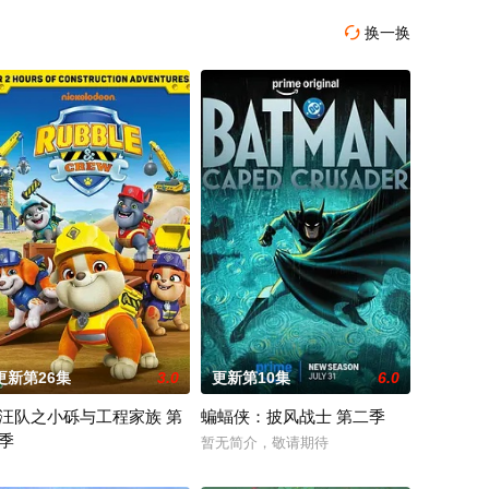
换一换

更新第26集
3.0
更新第10集
6.0
汪队之小砾与工程家族 第
蝙蝠侠：披风战士 第二季
季
。天启发威，大战来临。
队将共同应对那些瑞克根本不会理会的一系列危机——从跨维度外交到超自然现象调查，
 revealed that “My Adventures with Superman”
暂无简介，敬请期待
汪汪队之小砾与工程家族第2季》是著名儿童动画系列《汪汪队立大功》的衍生