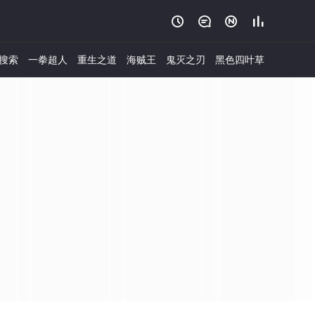




搜索
一拳超人
重生之道
海贼王
鬼灭之刃
黑色四叶草