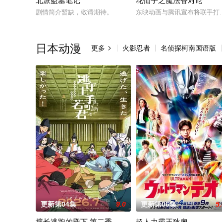
北派盗墓笔记
花仙子之魔法香对论
剧情简介暂缺，敬请期待。
东映动画与腾讯宣布将联手打
日本动漫
更多
火影忍者
名侦探柯南国语版

更新第04集
9.0
更新第06集
5
擅长逃跑的殿下 第二季
超人力霸王狄奧