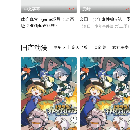
中文字幕
1.0
完结
8
体会真实Hgame场景！动画
金田一少年事件簿R第二
版 2 403jdra57489r
《金田一少年事件簿R第二季
想幹更多、更多色色的事！突然被好几位女孩子表白，陷入后宫状
国产动漫
更多
逆天至尊
灵剑尊
武神主宰
