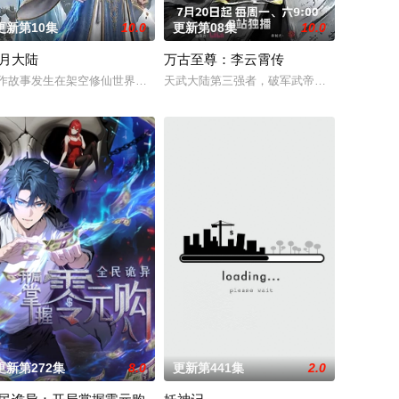
更新第10集
10.0
更新第08集
10.0
月大陆
万古至尊：李云霄传
怪咖同事，原本连大声说话都会紧张的
毛手袋等一众行事乖张、性格跳脱的怪咖同事，原本连大声说话都会紧张的
从集万千宠爱于一身的"小弟弟"转变
作故事发生在架空修仙世界——云月大陆。 大陆鼎盛时期由浣溪沙、赤霞峰、
天武大陆第三强者，破军武帝古飞扬被世界规
国连年战败，国运衰微，民生凋敝。穿越成国足替补的林锋绑定“球星技能复刻
更新第272集
8.0
更新第441集
2.0