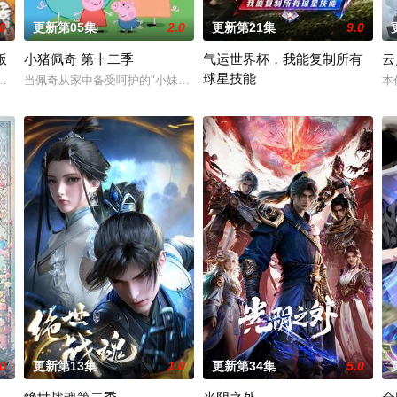
.0
更新第05集
2.0
更新第21集
9.0
版
小猪佩奇 第十二季
气运世界杯，我能复制所有
云
球星技能
秘学事件对策部”的负责人。面对星锑、兔毛手袋等一众行事乖张、性格跳脱的
马库斯在一场乌龙中意外成为了“神秘学事件对策部”的负责人。面对星锑、兔
当佩奇从家中备受呵护的"小妹妹"一跃成为肩负责任的"大姐姐"，而乔治
本
平行世界，足球胜负直接绑定国运。Z
.0
更新第13集
1.0
更新第34集
5.0