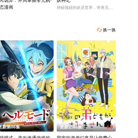
民诡异：开局掌握零元购·
妖神记
态漫画
这一个将决定二者命运的契机，展开明争暗斗。最终，秦南依靠潜心修炼、绝
今来的过客。苍天残面张开诡异之眼，所视之处生灵涂炭，化为永恒的禁区。末
神秘瑰丽的妖灵世界，奇奥无穷的时空妖灵之
异末世降临，男主角陈木携万亿诡币重生，开局直接化身天使投资人，当其他
换一换

更新第06集
6.0
更新第06集
5.0
狱模式～喜欢速通游戏的
我家的弟弟们真是让您费心