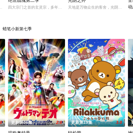
绝世战魂第二季
光阴之外
全
动
造『花仙子』全新动画 新作将继承经典、结合潮流、呈现崭新的花仙子世界。
四大宗门之首的玄灵宗，多年来第一次来临水城选拔弟子，方秦两家围绕
天地是万物众生的客舍，光阴是古往
诡
蜡笔小新第七季
.0
更新第06集
2.0
更新第19集
3.0
提欧奥特曼
轻松熊
地