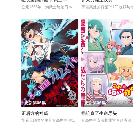
公元1333年，为武士统治日本奠定基石的镰仓幕府，因其所信
宇宙某处的行星“H12” 这
更新第06集
8.0
更新第06集
7
正后方的神威
描绘直至生命尽头
能看见幽灵的平凡女高中生·志津香，利用容易吸引幽灵的特殊体质
女高中生安海相非常喜欢看漫