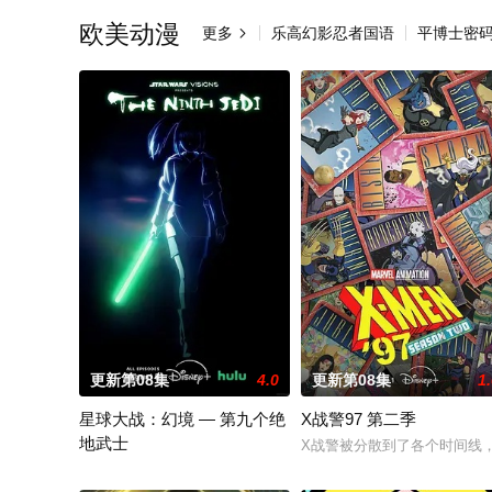
欧美动漫
更多
乐高幻影忍者国语
平博士密

更新第08集
4.0
更新第08集
1
星球大战：幻境 — 第九个绝
X战警97 第二季
地武士
X战警被分散到了各个时间线
该剧延续《星球大战：幻境》的世界观，见证绝地武士崭新篇章