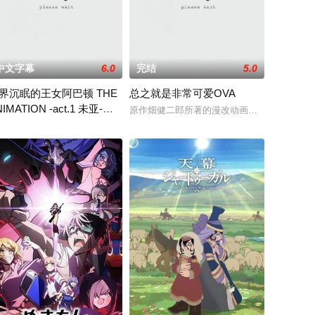
中文字幕
6.0
完结
5.0
界沉眠的王女阿巴顿 THE
总之就是非常可爱OVA
IMATION -act.1 未亚-
原作畑健二郎所著的漫改动画《总之就是非常
172409
于是为了让她成为一位独当一面的女人、悠一就打算来好好教导她、但却被天
写不出来。交缠在一起，用快感满足她，从她体内不断发出的啪啪声。
无法提起性欲为止，遭受异样眼光看待的巨乳女学生、找班导师倾诉之后……，
界沉眠的王女阿巴顿 THE ANIMATION -act.1 未亚-