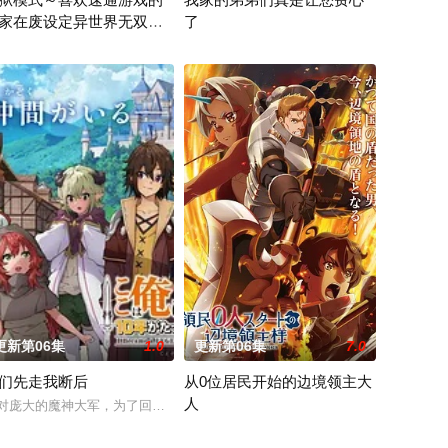
家在废设定异世界无双～
了
正统继承人——北条时行，在自称为
灭亡之际，一名外星人独自逃往了地球 他的名字是“提欧”——一
星的宇宙怪兽袭击 在星球崩毁、走向灭亡之际，一名外星人独自逃往了地球 他的名
二季
无名网络游戏的世界中，转生到最高难度“地狱模式”的前废人玩家少年亚莲。
高一结束的春假，糸因为母亲再婚而搬家。但
更新第06集
1.0
更新第06集
7.0
们先走我断后
从0位居民开始的边境领主大
人
所未见的—— “以高超性爱技巧
称漫画都是虚构，在没收漫画后，手岛指出漫画产业遭逢的困境，但安海
遗产和一封遗书。在遗书中他宣布，只有以“盲饮”方式猜中他指定的十二瓶顶级葡
对庞大的魔神大军，为了回避全灭危机，勒库对伙伴们说出「这边交给我，你们
联邦，开始朝着实现人类与魔物能够共同生活的世界「人魔共荣圈」迈进。跨越
因长期在战争中活跃，而被称为〝救国英雄〞