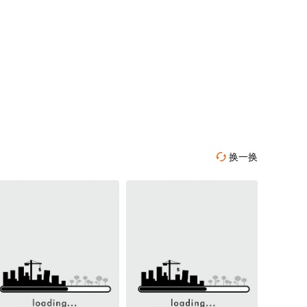
换一换
