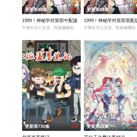
更新第03集
10.0
更新第03集
1
1999！神秘学对策部中配版
1999！神秘学对策部英配
不擅长与人交流、性格腼腆的马库斯在一场乌龙中意外成为了“神
不擅长与人交流、性格腼腆的
更新第730集
2.0
更新第22集
4