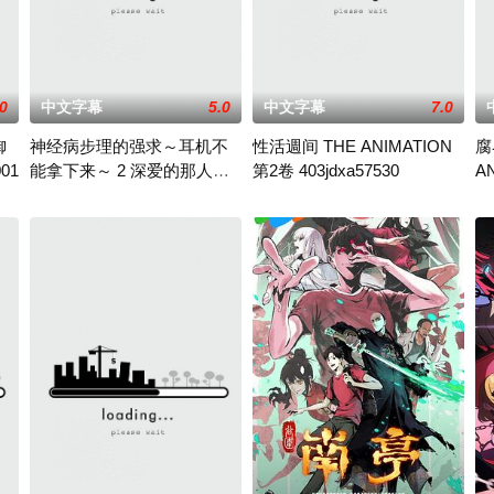
.0
中文字幕
5.0
中文字幕
7.0
御
神经病步理的强求～耳机不
性活週间 THE ANIMATION
腐
01
能拿下来～ 2 深爱的那人身
第2卷 403jdxa57530
AN
 &nbsp; &nbsp; &nbsp; &
边有其他女人!? 一直跟我黏
d_
子超丰满、还有小蛮腰和紧緻有弹力的屁屁、但她唯一的缺点就是超蠢的啊、
不卖座歌手步理靠幹砲快感作曲，经纪人啓太不断支援她，但她总说曲子
禁欲就是：多次达到高潮、直到再也
腐
在一起篇 ACCDP-1010