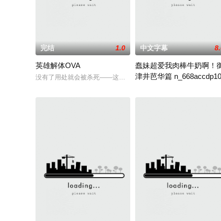
完结
1.0
中文字幕
8
英雄解体OVA
蠢妹超爱我肉棒牛奶啊！
津井芭华篇 n_668accdp10
没有了用处就会被杀死——这就是英雄的宿命。就像那圣女贞德一般。 &nbsp;
主角悠一他妹御津芭华不但奶