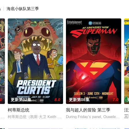
码
海底小纵队第三季
.0
更新第02集
8.0
更新第08集
7.0
柯蒂斯总统
我与超人的冒险 第三季
汪
三
，从过去，到未来，而他们将在最脆弱的时间点遭遇袭击——如今，1990年代
柯蒂斯总统（凯斯·大卫 Keith David 配音）及其古怪的幕僚团
During Friday’s panel, Ouweleen also
。
《