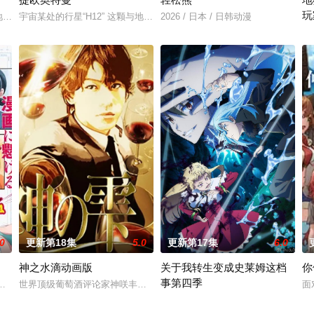
玩
任的幕臣——足利尊氏的谋反而宣告灭亡。 失去了一切、被推入绝望深渊的幕府
颗与地球极其相似的星球，某日遭到了来自外星的宇宙怪兽袭击 在星球崩毁、走向
宇宙某处的行星“H12” 这颗与地球极其相似的星球，某日遭到了来自外
2026 / 日本 / 日韩动漫
第
在
.0
更新第18集
5.0
更新第17集
6.0
神之水滴动画版
关于我转生变成史莱姆这档
你
事第四季
，从旁协助知名灵能力者·神威除灵。 拥有压倒性灵力的神威，除灵方式却是前
画，尤其是 ☆野0 的《机器太与狸太》。国文老师手岛斥责她是浪费生命、声
世界顶级葡萄酒评论家神咲丰多香去世以后，留下了价值20亿日圆的丰厚
面
举办开国祭并与各国缔结邦交的魔国