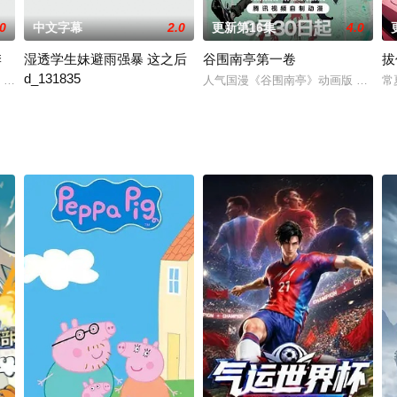
.0
中文字幕
2.0
更新第16集
4.0
季
湿透学生妹避雨强暴 这之后
谷围南亭第一卷
拔
d_131835
》讲述名侦探金田一耕助的孙子金田一一和青梅竹马的好友七濑美雪等人解决一
人气国漫《谷围南亭》动画版 制作决
常
态！在现实世界过着像Hgame的生活，还有既过激又淫乱的发展就在眼前……
湿透学生妹避雨强暴 这之后