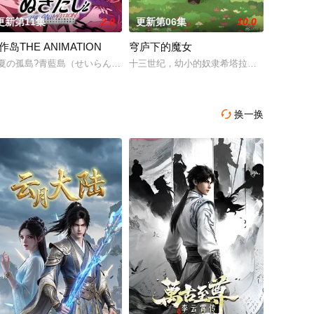
更新第11集
2.0
更新第06集
10.0
作岛THE ANIMATION
穹庐下的魔女
个个疑案的故事。金田一少年事件簿R改编自天树征丸原作，漫画家佐藤文
定！！！
夏の孤島?青藍島（せいらんとう）。この島に生家のある橘淳之介は、両親の
十三世纪，幼小的奴隶希塔拉在伊朗东部城市
！
换一换
