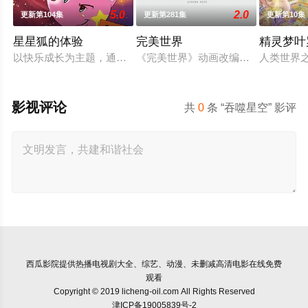
5.0
2.0
更新第104集
更新第281集
更新第10集
星星狐的体验
完美世界
精灵梦叶
以快乐成长为主题，通过星星狐演绎不同的职业角色，帮助了孩
《完美世界》动画改编自同名小说。
人类世界
影视评论
共
0
条 “吞噬星空” 影评
西瓜影院
提供热播电视剧大全、综艺、动漫、未删减高清电影在线免费
观看
Copyright © 2019 licheng-oil.com All Rights Reserved
津ICP备19005839号-2