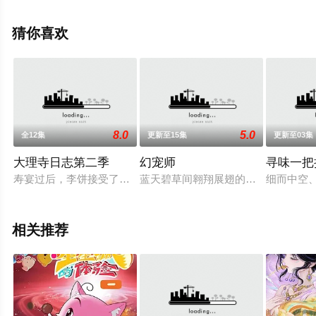
西瓜影视，更多剧情信息可移步至豆瓣动漫、电视猫或剧
情网等平台了解。
猜你喜欢
8.0
5.0
全12集
更新至15集
更新至03集
大理寺日志第二季
幻宠师
寻味一把
寿宴过后，李饼接受了女皇安排的秘密任务，藏身胡肆，随后带
蓝天碧草间翱翔展翅的云鸟；荒原戈
细而中空、
相关推荐