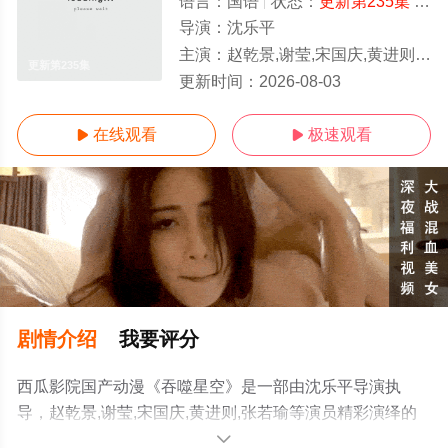
语言：
国语
状态：
更新第235集
- 免费在线观看
导演：
沈乐平
主演：
赵乾景,谢莹,宋国庆,黄进则,张若瑜
更新第235集
更新时间：
2026-08-03
在线观看
极速观看


剧情介绍
我要评分
西瓜影院国产动漫《吞噬星空》是一部由沈乐平导演执
导，赵乾景,谢莹,宋国庆,黄进则,张若瑜等演员精彩演绎的
国产动漫，手机免费观看高清无删减完整版动漫全集就上
