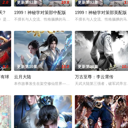
2.0
更新第03集
10.0
更新第03集
1.
天?
1999！神秘学对策部中配版
1999！神秘学对策部英配版
还是繁星坠落的荒漠， 穿过现实的迷宫，欢迎光临“谷雨街后巷”。 在这有着
天》是动画《完美世界》的第二部剧场版作品。 故事聚焦仙古纪元终极之战。祖
不擅长与人交流、性格腼腆的马库斯在一场乌龙中意外成为了“神秘学
不擅长与人交流、性格腼腆的马
9.0
更新第10集
10.0
更新第08集
10.
所有球
云月大陆
万古至尊：李云霄传
而乔治从集万千宠爱于一身的"小弟弟"转变
本作故事发生在架空修仙世界——云月大陆。 大陆鼎盛时期由浣溪
天武大陆第三强者，破军武帝古
定国运。Z国连年战败，国运衰微，民生凋敝。穿越成国足替补的林锋绑定“球星