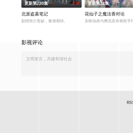
更新第730集
2.0
更新第22集
北派盗墓笔记
花仙子之魔法香对论
剧情简介暂缺，敬请期待。
东映动画与腾讯宣布将联手
影视评论
RS