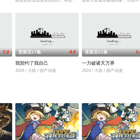
搞笑始祖流氓兔强势回归，将会带来怎样的爆笑故事？贱萌流氓兔化身
蓝星大陆遭受磁场风暴，导致环
7.0
更新至17集
4.0
更新至21集
3.
我契约了我自己
一力破诸天万界
2024 / 大陆 / 国产动漫
2024 / 大陆 / 国产动漫