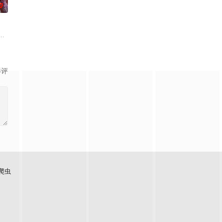
0
。
围绕这一个将决定二者命运的契机，展开明争暗斗。最终，秦南依靠潜心修炼、
古往今来的过客。苍天残面张开诡异之眼，所视之处生灵涂炭，化为永恒的禁
影评
爬虫