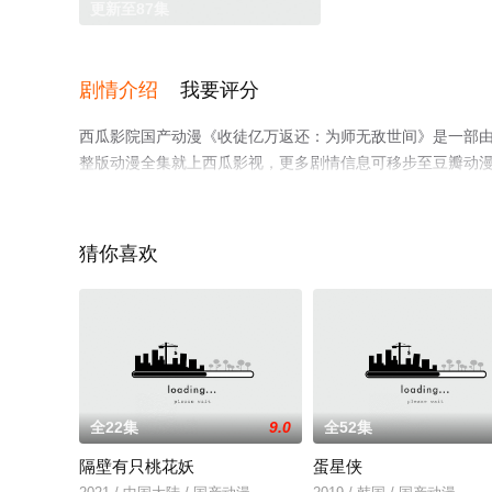
更新至87集
剧情介绍
我要评分
西瓜影院国产动漫《收徒亿万返还：为师无敌世间》是一部
整版动漫全集就上西瓜影视，更多剧情信息可移步至豆瓣动
猜你喜欢
全22集
9.0
全52集
隔壁有只桃花妖
蛋星侠