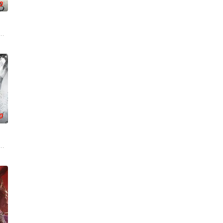
0
无尽时间的酒馆里， 点杯梦，邂
祭灵柳神挺身而出，率众寻求希望。 荒天帝石昊以一滴真血化作分身，逆
事件对策部”的负责人。面对星锑、兔毛手袋等一众行事乖张、性格跳脱的怪咖
库斯在一场乌龙中意外成为了“神秘学事件对策部”的负责人。面对星锑、兔毛
0
沙、赤霞峰、风吟山庄、无尘岛、轩辕门五大宗门共同守护，仙道昌盛。可轩辕
飞扬被世界规则所限，修为困在九天武帝境多年，难以突破。为了摆脱困境，
技能复刻”系统，可复制众多传奇球星的绝技。他从预选赛绝境登场开始，