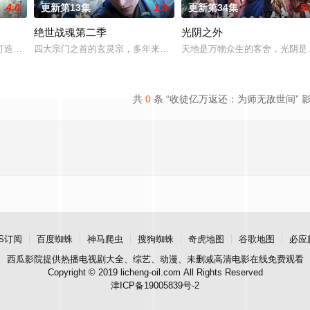
4.0
更新第13集
1.0
更新第34集
5.
绝世战魂第二季
光阴之外
打造『花仙子』全新动画 新作将继承经典、结合潮流、呈现崭新的花仙子世界
四大宗门之首的玄灵宗，多年来第一次来临水城选拔弟子，方秦两家
天地是万物众生的客舍，光阴是
共
0
条 “收徒亿万返还：为师无敌世间” 
S订阅
百度蜘蛛
神马爬虫
搜狗蜘蛛
奇虎地图
谷歌地图
必应
西瓜影院
提供热播电视剧大全、综艺、动漫、未删减高清电影在线免费观看
Copyright © 2019 licheng-oil.com All Rights Reserved
津ICP备19005839号-2