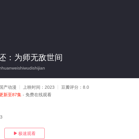
还：为师无敌世间
uanweishiwudishijian
国产动漫
上映时间：
2023
豆瓣评分：
8.0
更新至87集
- 免费在线观看
13
极速观看
