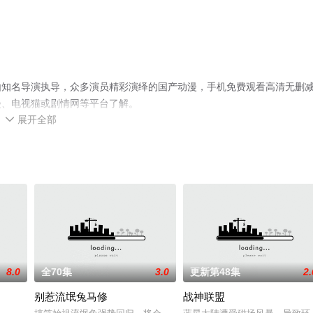
由知名导演执导，众多演员精彩演绎的国产动漫，手机免费观看高清无删
漫、电视猫或剧情网等平台了解。
展开全部

8.0
全70集
3.0
更新第48集
2.
别惹流氓兔马修
战神联盟