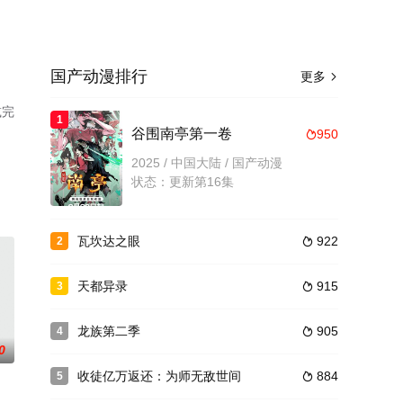
国产动漫排行
更多

减完
1
谷围南亭第一卷
950

2025 / 中国大陆 / 国产动漫
状态：更新第16集
瓦坎达之眼
922
2

天都异录
915
3

龙族第二季
905
4

0
收徒亿万返还：为师无敌世间
884
5
