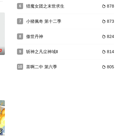
“黑芝麻糯米团”——白软萌外表下隐藏着腹黑的灵魂，实力演绎“软萌派”腹黑
境剧变，灵气复苏。在天地灵气的滋养下，人类和动物的各项身体机能被无限
猎魔女团之末世求生
878
6

小猪佩奇 第十二季
873
7

傲世丹神
824
8

0
斩神之凡尘神域Ⅱ
814
9

茶啊二中 第六季
805
10
