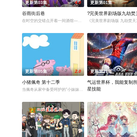
更新第03集
4.0
更新第01集
谷雨街后巷
?完美世界剧场版九劫焚
在时空的交错点开着一间酒馆——谷雨街后巷。 无论城市的角落，
《完美世界剧场版 九劫焚
更新第05集
2.0
更新第21集
小猪佩奇 第十二季
气运世界杯，我能复制
星技能
当佩奇从家中备受呵护的"小妹妹"一跃成为肩负责任的"大姐姐"，
平行世界，足球胜负直接绑