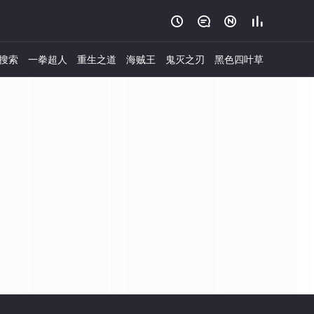




搜索
一拳超人
重生之道
海贼王
鬼灭之刃
黑色四叶草