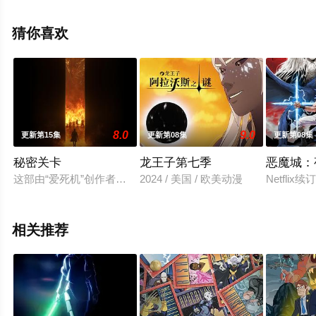
斯,马修·沃特森,伦诺·赞恩,迈克尔·约翰斯顿等演员精彩演绎
的美国动漫，手机免费观看高清无删减完整版动漫全集就
猜你喜欢
上西瓜影视，更多剧情信息可移步至豆瓣动漫、电视猫或
剧情网等平台了解。
8.0
9.0
更新第15集
更新第08集
更新第08集
秘密关卡
龙王子第七季
恶魔城：
这部由“爱死机”创作者打造的亚马逊成人向动画选集，总共有15集
2024 / 美国 / 欧美动漫
Netfl
相关推荐