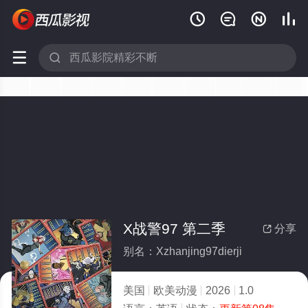






X战警97 第二季
分享

别名：Xzhanjing97dierji
美国
欧美动漫
2026
1.0