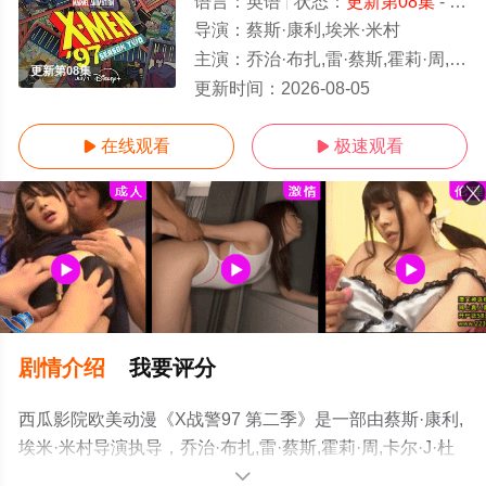
语言：
英语
状态：
更新第08集
- 免费在线观看
导演：
蔡斯·康利,埃米·米村
主演：
乔治·布扎,雷·蔡斯,霍莉·周,卡尔·J·杜德,詹妮弗·黑尔,JP·卡利亚赫,
更新第08集
更新时间：
2026-08-05
在线观看
极速观看


剧情介绍
我要评分
西瓜影院欧美动漫《X战警97 第二季》是一部由蔡斯·康利,
埃米·米村导演执导，乔治·布扎,雷·蔡斯,霍莉·周,卡尔·J·杜
德,詹妮弗·黑尔,JP·卡利亚赫,罗斯·马昆德,艾莉森·西莉-史密
