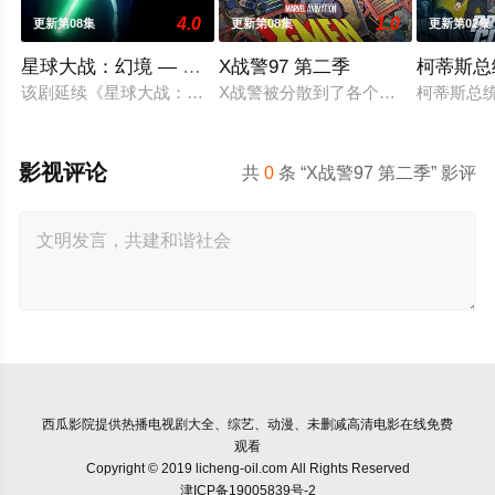
4.0
1.0
更新第08集
更新第08集
更新第02集
星球大战：幻境 — 第九个绝地武士
X战警97 第二季
柯蒂斯总
该剧延续《星球大战：幻境》的世界观，见证绝地武士崭新篇章
X战警被分散到了各个时间线，从过去
柯蒂斯总统
影视评论
共
0
条 “X战警97 第二季” 影评
西瓜影院
提供热播电视剧大全、综艺、动漫、未删减高清电影在线免费
观看
Copyright © 2019 licheng-oil.com All Rights Reserved
津ICP备19005839号-2