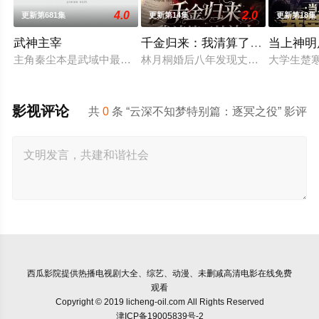
4.0
2.0
更新第681集
更新第14集
更新第18集
武神主宰
千金归来：我清算了枕边人
当上神明
主角秦尘本是武域中最顶尖的天才强者，却遭歹人暗算，陨落大
林月桐婚后八年发现丈夫顾明轩联合
大学生楚
影视评论
共
0
条 “云深不知梦特别篇：逐冥之役” 影评
西瓜影院
提供热播电视剧大全、综艺、动漫、未删减高清电影在线免费
观看
Copyright © 2019 licheng-oil.com All Rights Reserved
津ICP备19005839号-2