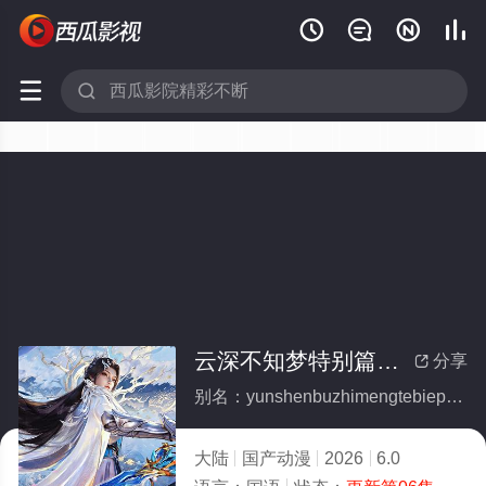






云深不知梦特别篇：逐冥之役
分享

别名：yunshenbuzhimengtebiepianzhumingzhiyi
大陆
国产动漫
2026
6.0