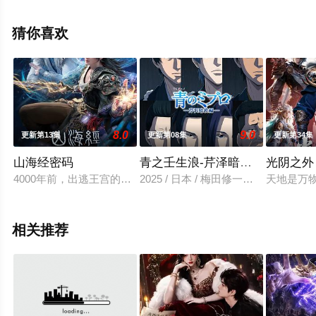
影视，更多剧情信息可移步至豆瓣动漫、电视猫或剧情网
等平台了解。
猜你喜欢
8.0
9.0
更新第13集
更新第08集
更新第34集
山海经密码
青之壬生浪-芹泽暗杀篇-
光阴之外
4000年前，出逃王宫的商朝王孙有莘不破救下太一宗弟子江离
2025 / 日本 / 梅田修一朗,小林千
天地是万
相关推荐