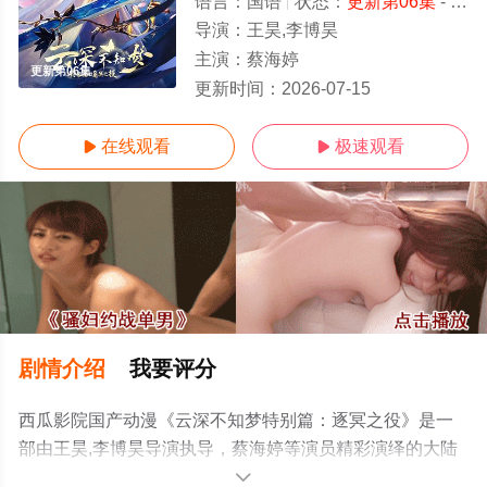
语言：
国语
状态：
更新第06集
- 免费在线观看
导演：
王昊,李博昊
主演：
蔡海婷
更新第06集
更新时间：
2026-07-15
在线观看
极速观看


剧情介绍
我要评分
西瓜影院国产动漫《云深不知梦特别篇：逐冥之役》是一
部由王昊,李博昊导演执导，蔡海婷等演员精彩演绎的大陆
动漫，手机免费观看高清无删减完整版动漫全集就上西瓜
