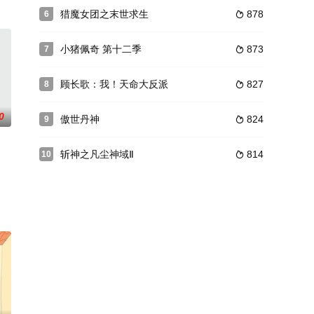
赛程，带着魔都血族好友柳茹共同赶赴古
猎魔女团之末世求生
878
6

小猪佩奇 第十二季
873
7

顾长歌：我！天命大反派
827
8

0
傲世丹神
824
9

斩神之凡尘神域Ⅱ
814
10

成为宇宙最强的龙，带着小紫兵们在村子里各种破坏，奶龙、小七为了守护正
曾经让她陷入阴影的乒乓，反而成为了劈开迷茫的一道光——球台上，她结识队