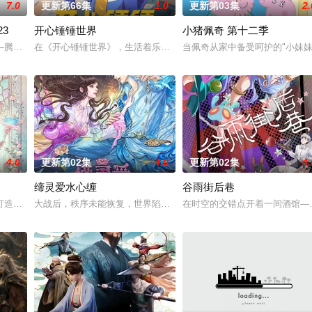
7.0
更新第66集
1.0
更新第03集
2.
3
开心锤锤世界
小猪佩奇 第十二季
以为能在这片熟悉的地方游刃有余。然而，令他震惊的是，游戏中强大无比的魔
—腾讯视频《斗罗大陆绝世唐门》动画正式启动！
在《开心锤锤世界》，生活着乐观善良的少年锤锤和他性格各异的家
当佩奇从家中备受呵护的"小妹妹
4.0
更新第02集
4.0
更新第02集
4.
缔灵爱水心缠
谷雨街后巷
故事。负责演唱片尾主题曲的二人歌谣组合“风轮”也会以声优的身份参加，成
打造『花仙子』全新动画 新作将继承经典、结合潮流、呈现崭新的花仙子世界
大战后，秩序未能恢复，世界陷入混乱。混沌从深渊崛起，黑暗如潮水
在时空的交错点开着一间酒馆——