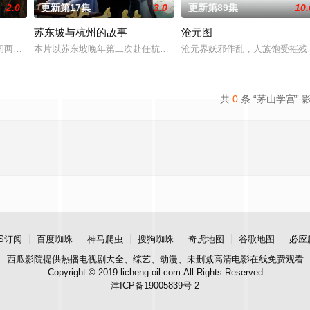
2.0
更新第17集
3.0
更新第89集
10.
苏东坡与杭州的故事
沧元图
类进入全民转职时代。 机遇之下暗流汹涌，深渊的魔族和龙族同样觊觎新世界，
间两界，由太极壁垒相隔，域外虚无异境滋生侵蚀神魂、扰乱秩序的暗紫色暗力
本片以苏东坡晚年第二次赴任杭州，与老友佛印（一心想将苏东坡渡
沧元界妖邪作乱，人族饱受摧残
共
0
条 “茅山学宫” 
S订阅
百度蜘蛛
神马爬虫
搜狗蜘蛛
奇虎地图
谷歌地图
必应
西瓜影院
提供热播电视剧大全、综艺、动漫、未删减高清电影在线免费观看
Copyright © 2019 licheng-oil.com All Rights Reserved
津ICP备19005839号-2