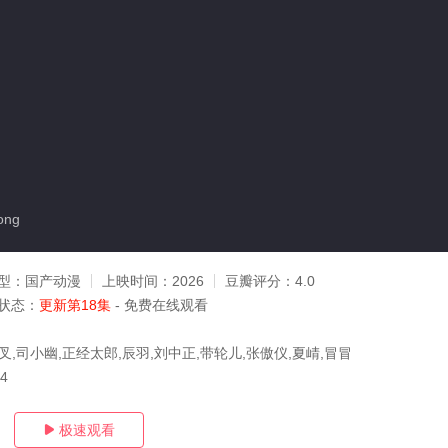
ong
型：
国产动漫
上映时间：
2026
豆瓣评分：
4.0
状态：
更新第18集
- 免费在线观看
叉,司小幽,正经太郎,辰羽,刘中正,带轮儿,张傲仪,夏崝,冒冒
04
极速观看
