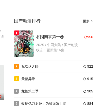
国产动漫排行
更多

小
1
猫或
谷围南亭第一卷
950

2025 / 中国大陆 / 国产动漫
状态：更新第16集
瓦坎达之眼
922
2

天都异录
915
3

龙族第二季
905
4

0
收徒亿万返还：为师无敌世间
884
5
