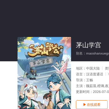
茅山学宫
别名：maoshanxueg
地区：
中国大陆
类
语言：
汉语普通话
导演：
王畅
主演：
魏茹晨,橙璃,夜
更新时间：
2026-07-
在线观看
