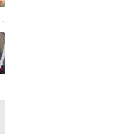
0
王苏夜不知为何竟然觉醒了自我意识。苏
人朋友们，他们在日常琐事中脑洞大开，以充满趣味的方式应对生活琐事或难题
"一跃成为肩负责任的"大姐姐"，而乔治从集万千宠爱于一身的"小弟弟"转变
0
为本季的一大亮点。又出现在孩子们面
。
般吞噬大地……缔默完成了命运的蜕变——她不再是被守护的少女，而是手持万
谷雨街后巷。 无论城市的角落，还是繁星坠落的荒漠， 穿过现实的迷宫，欢迎