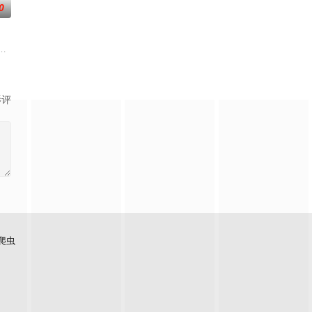
0
与人类展开旷日持久的战争。 穿越
；天地遴选十二山海神兽为十二秩序祀神，各携本命宿命玉佩身负镇守两界、
入佛门）、辽国女粉丝耶律云（原型为高丽使者之子金富轼与金富辙合二为一，
，主角孟川自小立下为母复仇的誓言，以镜湖道院为起点，凭借坚毅无畏的心
影评
爬虫