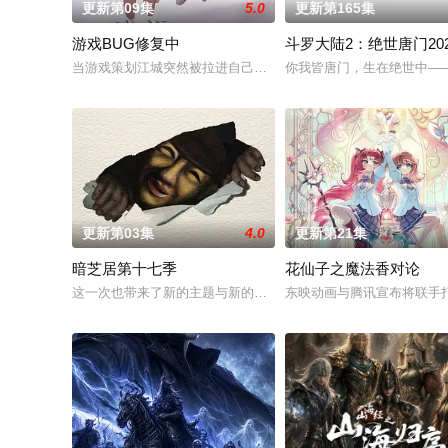
更新第09集
5.0
更新第165集
游戏BUG修复中
斗罗大陆2：绝世唐门202
当游戏策划江城突然被拉进自己精心打造的数字世界时，他原本
你我皆唐门，生在绝世中—
更新第03集
4.0
更新第21集
暗芝居第十七季
花仙子之魔法香对论
这一次也带来了新的主题与新的恐怖演出，充满了令人脊背发凉的
东映动画与腾讯宣布将联手