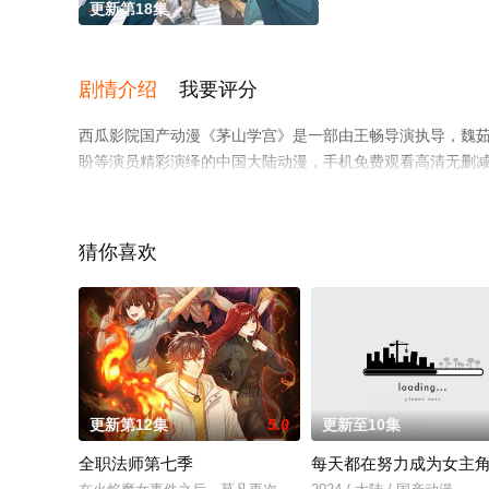
更新第18集
剧情介绍
我要评分
西瓜影院国产动漫《茅山学宫》是一部由王畅导演执导，魏茹晨,橙
盼等演员精彩演绎的中国大陆动漫，手机免费观看高清无删
剧情网等平台了解。
猜你喜欢
更新第12集
5.0
更新至10集
全职法师第七季
每天都在努力成为女主