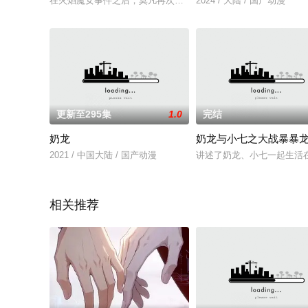
在火焰魔女事件之后，莫凡再次投入到魔都学府的修炼中，但就
2024 / 大陆 / 国产动漫
更新至295集
1.0
完结
奶龙
奶龙与小七之大战暴暴
2021 / 中国大陆 / 国产动漫
讲述了奶龙、小七一起生活
相关推荐