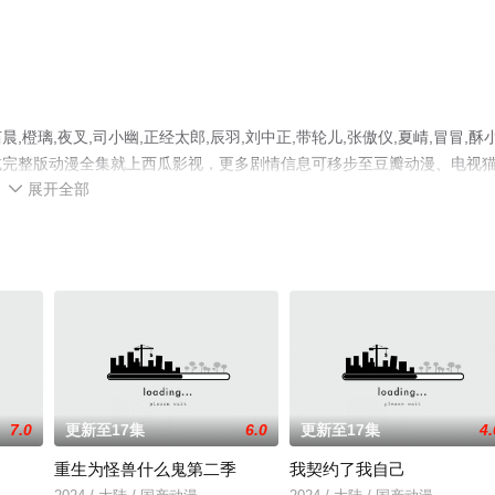
璃,夜叉,司小幽,正经太郎,辰羽,刘中正,带轮儿,张傲仪,夏崝,冒冒,酥
减完整版动漫全集就上西瓜影视，更多剧情信息可移步至豆瓣动漫、电视
展开全部

7.0
更新至17集
6.0
更新至17集
4.
角
重生为怪兽什么鬼第二季
我契约了我自己