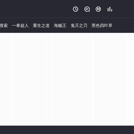




搜索
一拳超人
重生之道
海贼王
鬼灭之刃
黑色四叶草