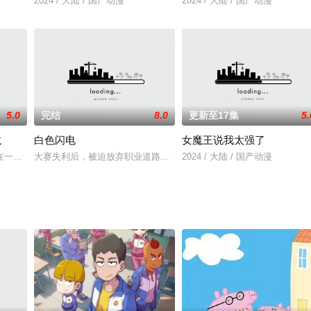
在最关键的时刻，突然传来了好兄弟张小候失踪的消息。重感情的莫凡立即停止
2024 / 大陆 / 国产动漫
2024 / 大陆 / 国产动漫
5.0
完结
8.0
更新至17集
5.
龙
白色闪电
女魔王说我太强了
在一个山清水秀的村子里，原本平静的生活被暴暴龙打破，暴暴龙为了取代奶龙
大赛失利后，被迫放弃职业道路的张若饴重回校园。陌生的环境里，
2024 / 大陆 / 国产动漫