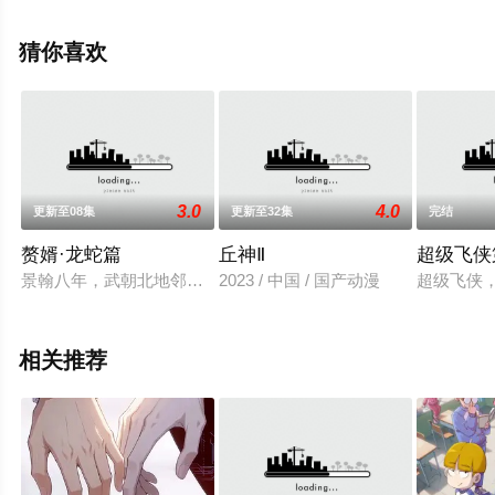
移步至豆瓣动漫、电视猫或剧情网等平台了解。
猜你喜欢
3.0
4.0
更新至08集
更新至32集
完结
赘婿·龙蛇篇
丘神Ⅱ
超级飞侠
景翰八年，武朝北地邻国酣战，南方暂安。宁毅与苏檀儿来到霖
2023 / 中国 / 国产动漫
超级飞侠
相关推荐