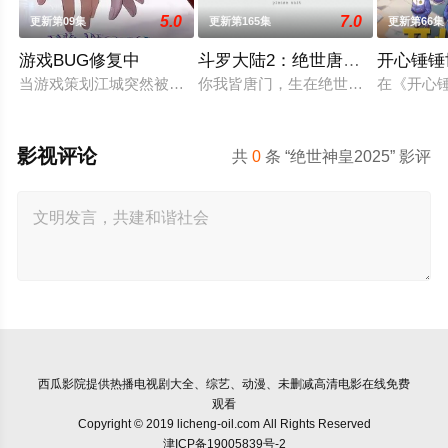
5.0
7.0
更新第09集
更新第165集
更新第66集
游戏BUG修复中
斗罗大陆2：绝世唐门2023
开心锤锤
当游戏策划江城突然被拉进自己精心打造的数字世界时，他原本
你我皆唐门，生在绝世中——腾讯视
在《开心
影视评论
共
0
条 “绝世神皇2025” 影评
西瓜影院
提供热播电视剧大全、综艺、动漫、未删减高清电影在线免费
观看
Copyright © 2019 licheng-oil.com All Rights Reserved
津ICP备19005839号-2