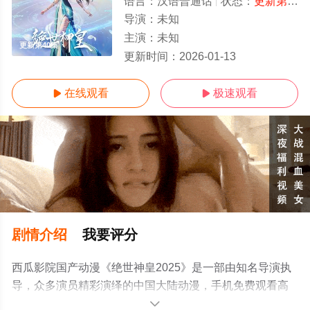
语言：
汉语普通话
状态：
更新第40集
导演：
未知
主演：
未知
更新第40集
更新时间：
2026-01-13
在线观看
极速观看


剧情介绍
我要评分
西瓜影院国产动漫《绝世神皇2025》是一部由知名导演执
导，众多演员精彩演绎的中国大陆动漫，手机免费观看高
清无删减完整版动漫全集就上西瓜影视，更多剧情信息可
