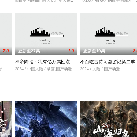
墨白身为修仙门派天机门的大弟子，天赋异禀却不好好修仙，一心只
《狐妖小红娘》的故事围绕人与
7.0
更新至27集
1.0
更新至10集
2.
神帝降临：我有亿万属性点
不白吃古诗词漫游记第二季
者，但在遭遇一场天外邪魔入侵的天地大劫之后，通玄大陆的修仙文明遭遇重大
2024 / 中国大陆 / 动画,国产动漫
2024 / 大陆 / 国产动漫