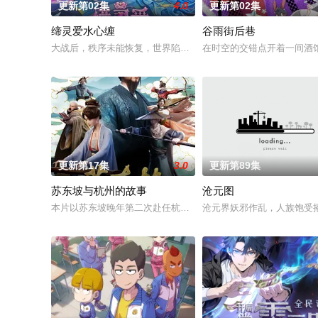
更新第02集
4.0
更新第02集
缔灵爱水心缠
谷雨街后巷
大战后，秩序未能恢复，世界陷入混乱。混沌从深渊崛起，黑暗如
在时空的交错点开着一间酒馆
更新第17集
3.0
更新第89集
苏东坡与杭州的故事
沧元图
本片以苏东坡晚年第二次赴任杭州，与老友佛印（一心想将苏东
沧元界妖邪作乱，人族饱受