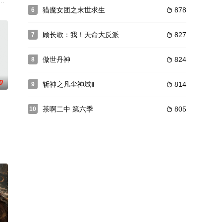
想吃遍天下美食。因缘际会中，墨白与妖怪厨师小黑、师妹星红，三人一起组成
妖之间的爱情展开。根据古典小说记载，世上有人有妖，妖会与人相恋，妖寿
猎魔女团之末世求生
878
6

顾长歌：我！天命大反派
827
7

傲世丹神
824
8

0
斩神之凡尘神域Ⅱ
814
9

茶啊二中 第六季
805
10

打击，几乎所有修仙相关的知识和人物都就此湮灭，王锐因为一颗奇特的水晶