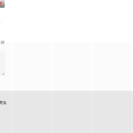
0
难题，碰撞出欢乐的火花。在用幽默为你
撕天地。星辰镇昔日天才辰天，十岁后武魂沉寂、灵海枯竭，自此沦为家族废物
图而遭人暗算，残魂沉睡万年之后，在天运大陆南云帝国有名的“废物牧云”身
，陈木早已开启了大撒币模式买下各种诡异场景。别人还在规则中苦苦探索生
影评
爬虫