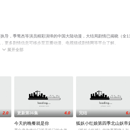
执导，季骜杰等演员精彩演绎的中国大陆动漫，大结局剧情已揭晓（全1
视，更多剧情信息可移步至豆瓣动漫、电视猫或剧情网等平台了解。
展开全部

2.0
更新第36集
4.0
完结
6.
今天的晚餐就是你
狐妖小红娘第四季北山妖帝