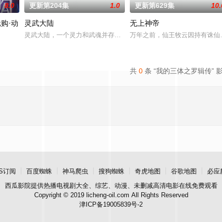
8.0
更新第204集
1.0
更新第629集
10.
购·动
灵武大陆
无上神帝
的家人朋友们，他们在日常琐事中脑洞大开，以充满趣味的方式应对生活琐事或
灵武大陆，一个灵力和武魂并存的世界，灵修一念动山河，武者徒手
万年之前，仙王牧云因持有诛仙
携万亿诡币重生，开局直接化身天使投资人，当其他人为了几块冥币大打出手时
共
0
条 “我的三体之罗辑传” 
S订阅
百度蜘蛛
神马爬虫
搜狗蜘蛛
奇虎地图
谷歌地图
必应
西瓜影院
提供热播电视剧大全、综艺、动漫、未删减高清电影在线免费观看
Copyright © 2019 licheng-oil.com All Rights Reserved
津ICP备19005839号-2