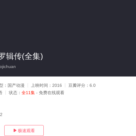
罗辑传(全集)
jichuan
型：
国产动漫
上映时间：
2016
豆瓣评分：
6.0
语
状态：
全11集
- 免费在线观看
22
极速观看
