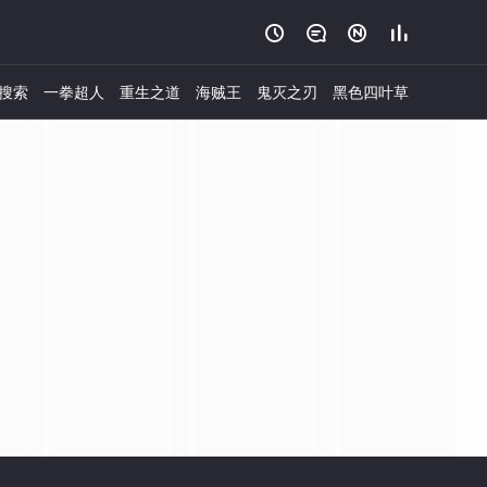




搜索
一拳超人
重生之道
海贼王
鬼灭之刃
黑色四叶草