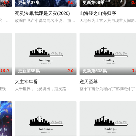
4.0
更新第07集
6.0
更新第08集
2.
死灵法师,我即是天灾(2026)
山海经之山海归序
潮水般吞噬大地……缔默完成了命运的蜕变——她不再是被守护的少女，而是手
——谷雨街后巷。 无论城市的角落，还是繁星坠落的荒漠， 穿过现实的迷宫，
改编自飞卢小说网同名小说。 游戏降临现实，世界规则颠覆，人类进
天地分为上古大荒与现世人间两
10.0
更新第85集
2.0
更新第538集
3.
大主宰年番
逆天至尊
坡渡入佛门）、辽国女粉丝耶律云（原型为高丽使者之子金富轼与金富辙合二为
摧残，主角孟川自小立下为母复仇的誓言，以镜湖道院为起点，凭借坚毅无畏的
大千世界，北灵境出，踏灵路，伐罗天，剑斩诛邪永定乾坤，万道争锋
整个宇宙分为域内宇宙和域外宇