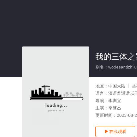
我的三体之
别名：wodesantizhiluo
地区：
中国大陆
类
语言：
汉语普通话,英
导演：
李圳宜
主演：
季骜杰
更新时间：
2023-08-
在线观看
