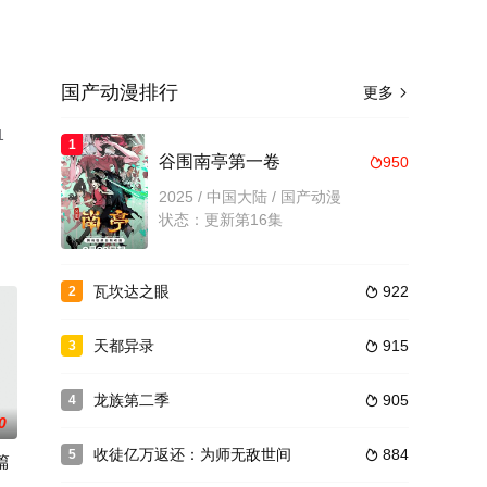
国产动漫排行
更多

1
1
谷围南亭第一卷
950

2025 / 中国大陆 / 国产动漫
状态：更新第16集
瓦坎达之眼
922
2

天都异录
915
3

龙族第二季
905
4

0
收徒亿万返还：为师无敌世间
884
5

篇