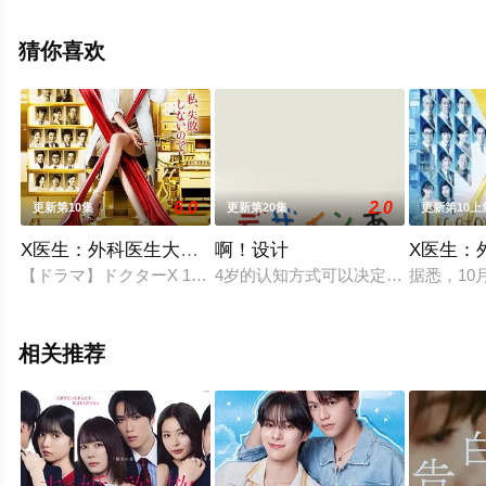
精彩演绎的日本电视剧，手机免费观看高清无删减完整版
电视剧全集就上西瓜影视，热播电视剧提前免费观看，更
猜你喜欢
多剧情信息可移步至豆瓣电视剧、电视猫或剧情网等平台
了解。
6.0
2.0
更新第10集
更新第20集
更新第10上
X医生：外科医生大门未知子 第6季
啊！设计
X医生：
【ドラマ】ドクターX 10月続編へ！
4岁的认知方式可以决定人一生的品味
据悉，1
相关推荐