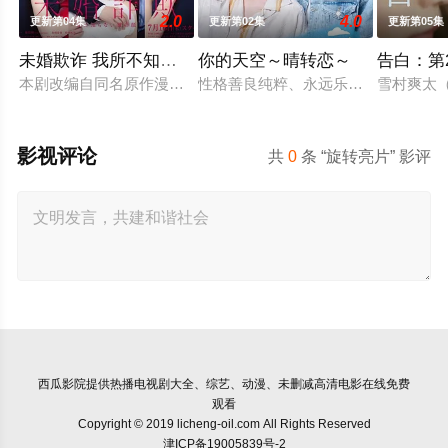
2.0
4.0
更新第04集
更新第02集
更新第05集
未婚欺诈 我所不知他的真面目
你的天空～晴转恋～
告白：第
本剧改编自同名原作漫画，故事的核心是结婚第七年的全职主妇
性格善良纯粹、永远乐观开朗的阳光少
雪村爽太
影视评论
共
0
条 “旋转亮片” 影评
西瓜影院
提供热播电视剧大全、综艺、动漫、未删减高清电影在线免费
观看
Copyright © 2019 licheng-oil.com All Rights Reserved
津ICP备19005839号-2