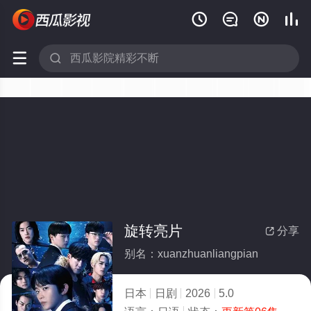






旋转亮片
分享

别名：xuanzhuanliangpian
日本
日剧
2026
5.0