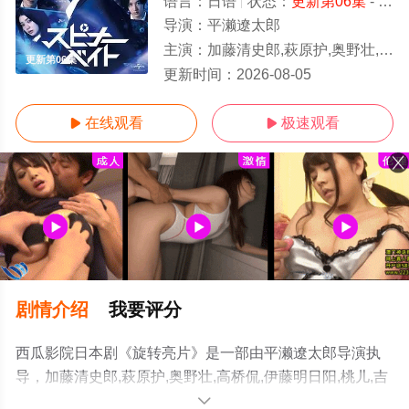
语言：
日语
状态：
更新第06集
- 免费在线观看
导演：
平濑遼太郎
主演：
加藤清史郎,萩原护,奥野壮,高桥侃,伊藤明日阳,桃儿,吉泽要人,骏河太郎,南琴
更新第06集
更新时间：
2026-08-05
在线观看
极速观看


剧情介绍
我要评分
西瓜影院日本剧《旋转亮片》是一部由平濑遼太郎导演执
导，加藤清史郎,萩原护,奥野壮,高桥侃,伊藤明日阳,桃儿,吉
泽要人,骏河太郎,南琴奈,吉田晴登,仲野温,吉村界人等演员
