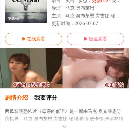
语言：
英语
状态：
更新HD
- 免费在线观看
导演：
马克·奥布莱恩
主演：
马克·奥布莱恩,乔吉娜·瑞利,希拉·麦卡锡,卡罗林纳·巴特察克,亚历克斯·奥泽
更新HD
更新时间：
2026-07-07
在线观看
极速观看


剧情介绍
我要评分
西瓜影院恐怖片《母亲的低语》是一部由马克·奥布莱恩导
演执导，马克·奥布莱恩,乔吉娜·瑞利,希拉·麦卡锡,卡罗林纳
·巴特察克,亚历克斯·奥泽罗夫,肖恩·多伊尔,Anna·Ferguson
