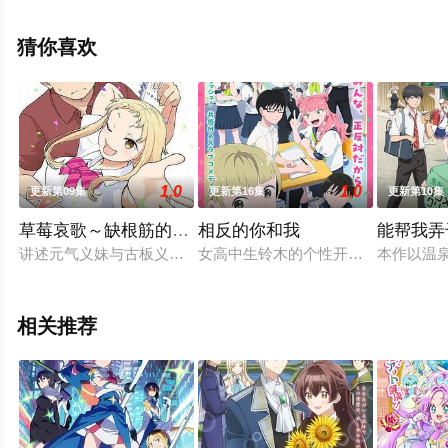
精彩演绎的日本动漫，手机免费观看高清无删减完整版动
漫全集就上西瓜影视，更多剧情信息可移步至豆瓣动漫、
猜你喜欢
电视猫或剧情网等平台了解。
1.0
1.0
更新第09集
更新第16集
更新第10集
草莓哀歌～缺根筋的活泼妹妹与无法释怀的哥哥～
相反的你和我
能帮我弄
讲述元气义妹与古板义兄的爆笑恋爱喜剧。本片由 WWWave 制片，将
女高中生铃木的个性开朗、交友甚广
本作以温
相关推荐