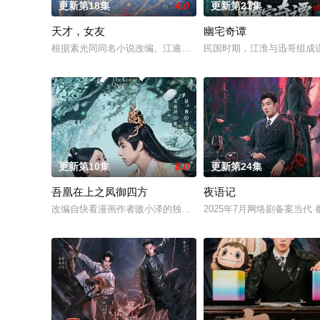
更新第18集
4.0
更新第21集
天才，女友
幽宅奇谭
根据素光同同名小说改编。江逾白长大以后，林知夏忽然对他说：
民国时期，江淮与迅哥组成说
更新第10集
8.0
更新第24集
吾凰在上之凤御四方
夜语记
改编自快看漫画作者嗷小泽的独家连载漫画《吾凰在上》。
2025年7月网络剧备案当代