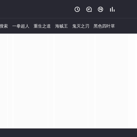




搜索
一拳超人
重生之道
海贼王
鬼灭之刃
黑色四叶草