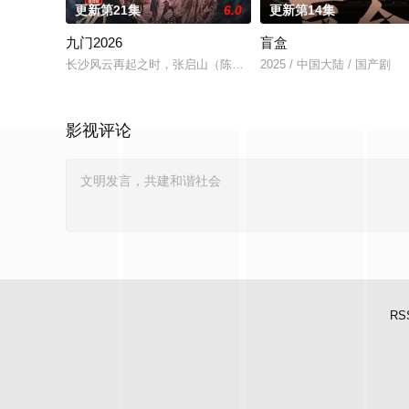
更新第21集
6.0
更新第14集
九门2026
盲盒
长沙风云再起之时，张启山（陈伟霆 饰）与吴老狗（曾舜晞 饰）
2025 / 中国大陆 / 国产剧
影视评论
RS