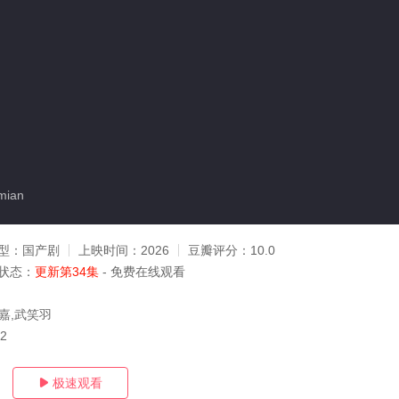
mian
型：
国产剧
上映时间：
2026
豆瓣评分：
10.0
状态：
更新第34集
- 免费在线观看
嘉,武笑羽
22
极速观看
