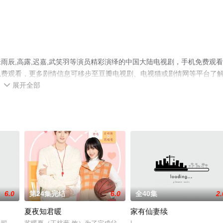
雨辰,高露,迟嘉,武笑羽等演员精彩演绎的中国大陆电视剧，手机免费观
免费观看，更多剧情信息可移步至豆瓣电视剧、电视猫或剧情网等平台了
展开全部

6.0
第24集完结
6.0
全40集
2.
夏夜知君暖
家有仙妻续