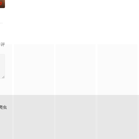
0
神秘失踪事件，牵出百年尘封的惊
许又安与昆曲名伶荣筱楠推向不死不休的对立绝境。而他们不知，对方正是自己
少夫人苏沐晚，醒来，却是丈夫枪口相对、父母冤案、连环下毒……她于绝境中
影评
爬虫