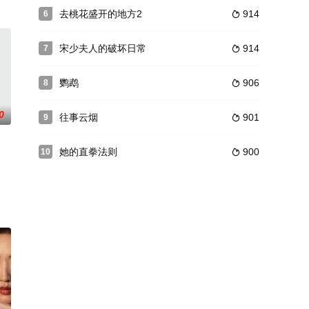
获爱情，联手重振师门的故事。
练。因为比赛成绩糟糕，篮球队面临着被解散的命运，苏暖夏的存在成为了球队
去桃花盛开的地方2
914
6

宋少夫人的破坏日常
914
7

鹦鹉
906
8

0
往事云烟
901
9

她的直拳法则
900
10

吴书田，人们都觉得此人来头不小。其实
给了他。但她没想到的是，慕元祁竟然也拥有三重身份，并且也同样在觊觎着
鼎鼎的修脚师傅杨福双无意中卷入了一场暗杀阴谋。为求自保，他不得不周旋于