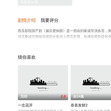
更新第34集
剧情介绍
我要评分
西瓜影院国产剧《扁豆爱焖面》是一部由刘家成导演执导，朱
清无删减完整版电视剧全集就上西瓜影视，热播电视剧提前
猜你喜欢
完结
2.0
全24集
一念花开
恭喜发财2