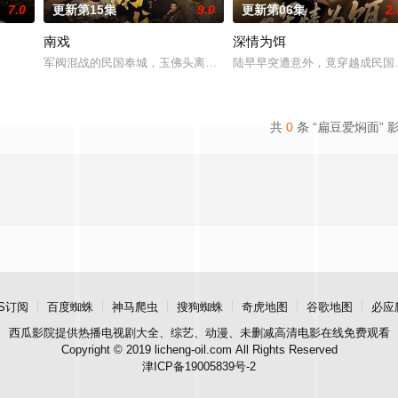
7.0
更新第15集
9.0
更新第06集
2.
南戏
深情为饵
强强联手，携手霍仙姑（陈瑶 饰）与九门诸人共赴冒险奇局。一桩401部队的
军阀混战的民国奉城，玉佛头离奇失窃，戏班主横尸戏台，将冷血少帅
陆早早突遭意外，竟穿越成民国
共
0
条 “扁豆爱焖面” 
S订阅
百度蜘蛛
神马爬虫
搜狗蜘蛛
奇虎地图
谷歌地图
必应
西瓜影院
提供热播电视剧大全、综艺、动漫、未删减高清电影在线免费观看
Copyright © 2019 licheng-oil.com All Rights Reserved
津ICP备19005839号-2