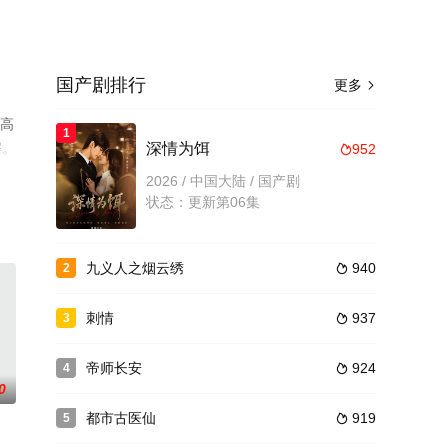
国产剧排行
更多

看高
1
解。
深情为饵
952

2026 / 中国大陆 / 国产剧
状态：更新第06集
九义人之烟云绣
940
2

刺情
937
3

帝师长安
924
4

0
都市古医仙
919
5
