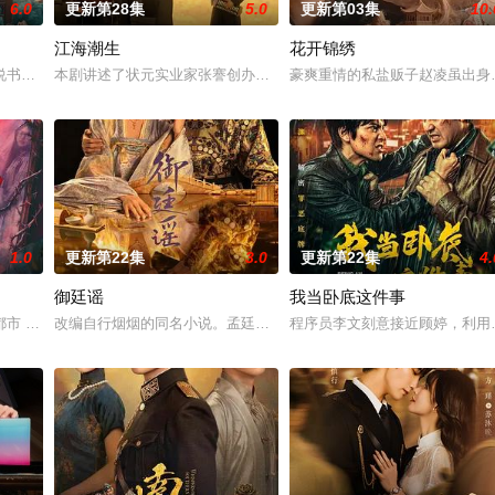
6.0
更新第28集
5.0
更新第03集
10.
江海潮生
花开锦绣
“江逾白，我喜欢你，哲学和生物学意义上的喜欢。”那个夜晚，他脸颊微热，
书班子，偶遇“白天人住屋，晚上鬼占房”的阴阳宅，江淮被掳走配“阴婚”。
本剧讲述了状元实业家张謇创办大生企业，实业报国的故事。甲午战
豪爽重情的私盐贩子赵凌虽出身
1.0
更新第22集
3.0
更新第22集
4.
御廷谣
我当卧底这件事
 都市 海南越酷文化传媒有限公司
改编自行烟烟的同名小说。孟廷辉，大平王朝有史以来个以女子进士
程序员李文刻意接近顾婷，利用