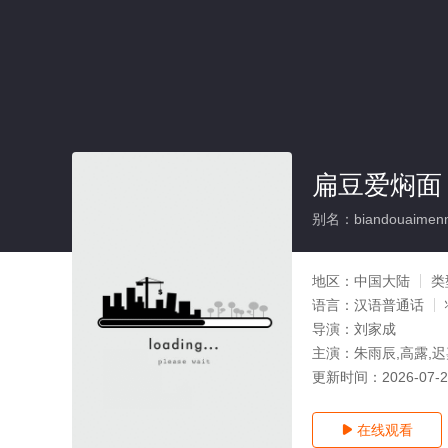
扁豆爱焖面
别名：biandouaimen
地区：
中国大陆
类
语言：
汉语普通话
导演：
刘家成
主演：
朱雨辰,高露,迟
更新时间：
2026-07-
在线观看
