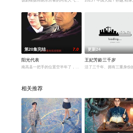
该剧根据韩易水所著的同名人气小说改编，讲述了清源剑派天才大
2023 / 中国大陆 / 孙越,
第20集完结
7.0
更新24
阳光代表
王妃芳龄三千岁
南高县一把手的位置空半年了，上上下下都以为这把交椅非副县
活了三千年、拥有三重身份
相关推荐