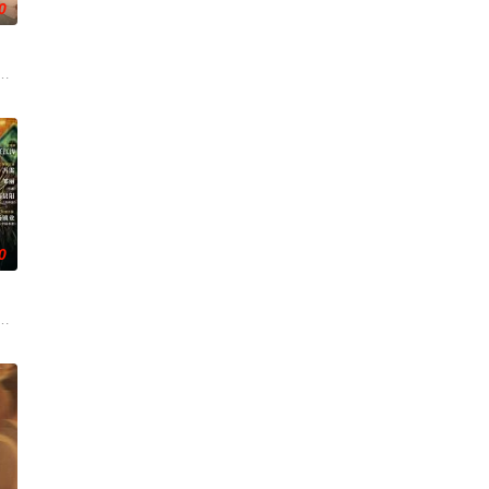
0
还听见自己加速的心跳声……
他与女探长穆英搭档，侦破阎王娶亲、五鬼运财、木偶杀人、花妖勾魂、吊
争后，国家蒙羞，张謇虽高中状元，却渴望寻求强国之路。他毅然弃政从商，殚
草莽，却心怀壮志，他结识了遭人诬陷私通的世家名媛小姐傅庭芸，被迫一起
0
科三元及第入翰林院的奇女子。十年前的她被他从死人堆里救出来，蓬头垢面口
顾炎女儿奴的属性，请求老炮儿顾炎带自己用程序员身份卧底电诈集团以求查