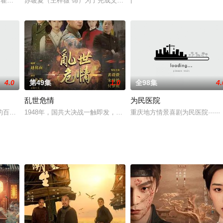
师兄崔尘携手腹黑师妹赵坦坦，踏上寻找“七叶梵莲”的爆笑之旅，一路成长收
程琢,翟一莹,何淼淼,马增林
苏暖夏（王梓薇 饰）为了完成父亲的遗志，成为了学校篮球队的教
|
4.0
第49集
1.0
全98集
4.
乱世危情
为民医院
长刘超莫属，刘超自己也做好了大展宏图的思想准备，可忽然间从上边派来一个
的百变妖女墨冰，为了得到纨绔王爷慕元祁的“赤炎之心”变回正常人，设计嫁
1948年，国共大决战一触即发，原本只想苟活于乱世的江州城大名
重庆地方情景喜剧为民医院······