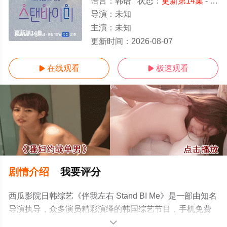
语言：
韩语
状态：
更新第14集
- 免费在线观看
导演：
未知
主演：
未知
更新第14集
更新时间：
2026-08-07
在线观看
极速观看


剧情介绍
我要评分
西瓜影院日韩综艺《伴我左右 Stand BI Me》是一部由知名
导演执导，众多演员精彩演绎的韩国综艺节目，手机免费
观看高清无删减完整版综艺节目就上西瓜影视，更多剧情
