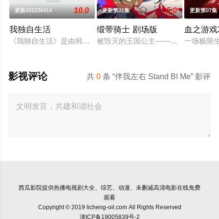
10.0
5.0
更新202230414
更新第01集
更新第07集
我独自生活
缎带骑士 剧场版
血之游戏
《我独自生活》是由韩国MBC电视台新年播放的特辑《男人的独居
被毁灭的王国公主——萨菲娅。灾厄
一场极限
影视评论
共
0
条 “伴我左右 Stand BI Me” 影评
西瓜影院
提供热播电视剧大全、综艺、动漫、未删减高清电影在线免费
观看
Copyright © 2019 licheng-oil.com All Rights Reserved
津ICP备19005839号-2