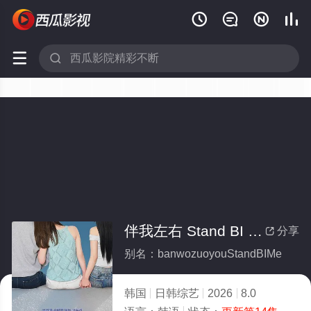






伴我左右 Stand BI Me
分享

别名：banwozuoyouStandBIMe
韩国
日韩综艺
2026
8.0