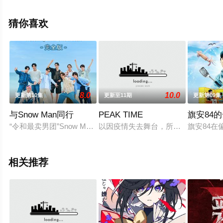
信息可移步至豆瓣综艺、电视猫或剧情网等平台了解。
猜你喜欢
8.0
10.0
更新第10集
更新至11期
更新第09集
与Snow Man同行
PEAK TIME
旗安84
“令和最卖男团”Snow Man携手神秘“第十位成员”，踏上一
以因疫情失去舞台，所属社原因，大众
旗安84
相关推荐