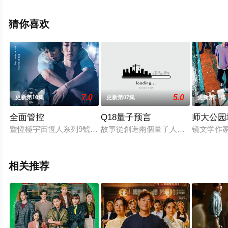
无删减完整版电视剧全集就上西瓜影视，热播电视剧提前
免费观看，更多剧情信息可移步至豆瓣电视剧、电视猫或
猜你喜欢
剧情网等平台了解。
7.0
5.0
更新第10集
更新第07集
更新第11集
全面管控
Q18量子预言
师大公园
暨恆極宇宙恆人系列9號與人類相戀出走後身為恆人的領導者4號
故事從創造兩個量子人工智能Kuro和
镜文学作
相关推荐