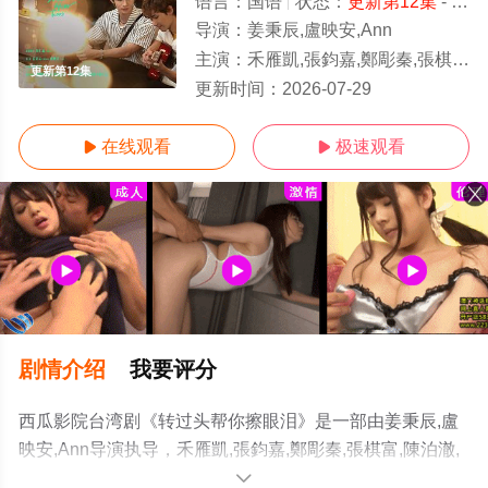
语言：
国语
状态：
更新第12集
- 免费在线观看
导演：
姜秉辰,盧映安,Ann
主演：
禾雁凱,張鈞嘉,鄭彫秦,張棋富,陳泊澈,林書蘊
更新第12集
更新时间：
2026-07-29
在线观看
极速观看


剧情介绍
我要评分
西瓜影院台湾剧《转过头帮你擦眼泪》是一部由姜秉辰,盧
映安,Ann导演执导，禾雁凱,張鈞嘉,鄭彫秦,張棋富,陳泊澈,
林書蘊等演员精彩演绎的台湾电视剧，手机免费观看高清
