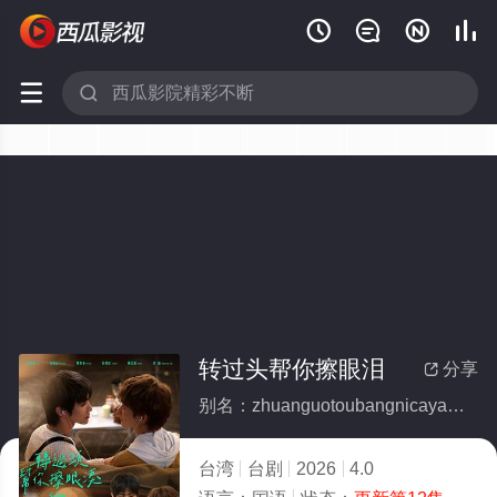






转过头帮你擦眼泪
分享

别名：zhuanguotoubangnicayanlei
台湾
台剧
2026
4.0