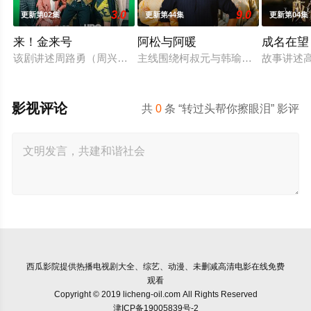
3.0
9.0
更新第02集
更新第44集
更新第04集
来！金来号
阿松与阿暖
成名在望
该剧讲述周路勇（周兴哲 饰）一边努力寻找父亲死亡真相，一边努
主线围绕柯叔元与韩瑜饰演的"离婚夫
故事讲述
影视评论
共
0
条 “转过头帮你擦眼泪” 影评
西瓜影院
提供热播电视剧大全、综艺、动漫、未删减高清电影在线免费
观看
Copyright © 2019 licheng-oil.com All Rights Reserved
津ICP备19005839号-2