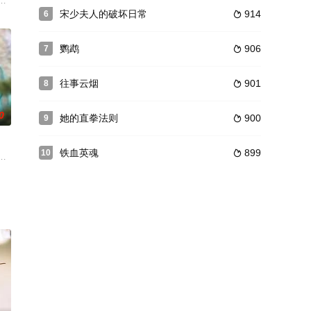
剧之前。为改变全家人的命运，陆荧荧变
与勇气，展现了女性逆境破局、互伴前行的精神锋芒。
，与未婚夫的小叔周庭宴（孙子航 饰）闪婚。这场始于“救命之恩”的契约婚姻
家百年老酒馆里的六位伙计在经营黄酒生意的过程中，通过接待形形色色的客
宋少夫人的破坏日常
914
6

鹦鹉
906
7

往事云烟
901
8

0
她的直拳法则
900
9

铁血英魂
899
10

湾就职，利用工作便利陆续向中共华
却在平陵一战后不久，意外坠崖，记忆全失。一笑被悬壶济世的正念山庄凌家
成为逆袭宠妃，撕开了后宫中最位高权重的皇妃不为人知的丑恶嘴脸。但凌云也
从摘星台一跃而下，只留下一个孤子李麒形，在叔叔李正的庇护下隐姓埋名。