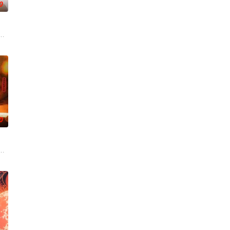
0
任396旅一营营长。他激发官兵血
渴望寻求强国之路。他毅然弃政从商，殚精竭虑，创办了中国第一家民营纺织
血的新娘纸人卷入了一场跨越十年的惊天阴谋。这纸人身上，竟贴着父亲消失前
述了邻家女孩庞倩（苏晓彤 饰）与童年时因一场意外落下身体残缺的少年顾铭
0
还听见自己加速的心跳声……
智斗勇，凭借着坚韧的信念和超群的智慧带领被困小队，历经重重危机。一
少年神探慕天行携竹马神探社成员横扫诡事，从市井少年到长安神探，四人并肩踏
，两个孤独的人因机缘巧合相遇。一人背负过往伤痕，避世居于深山；一人心