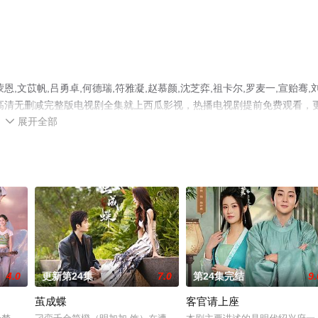
文苡帆,吕勇卓,何德瑞,符雅凝,赵慕颜,沈芝弈,祖卡尔,罗麦一,宣贻骞,
高清无删减完整版电视剧全集就上西瓜影视，热播电视剧提前免费观看，
展开全部
解。

4.0
更新第24集
7.0
第24集完结
9.
茧成蝶
客官请上座