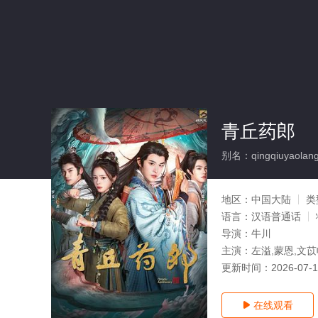
青丘药郎
别名：qingqiuyaolan
地区：
中国大陆
类
语言：
汉语普通话
导演：
牛川
主演：
左溢,蒙恩,文苡
更新时间：
2026-07-
在线观看
