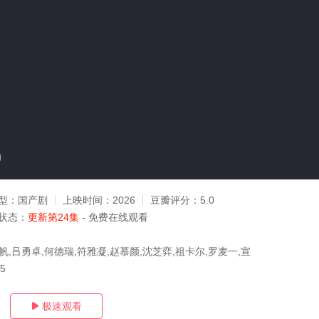
g
型：
国产剧
上映时间：
2026
豆瓣评分：
5.0
状态：
更新第24集
- 免费在线观看
帆,吕勇卓,何德瑞,符雅凝,赵慕颜,沈芝弈,祖卡尔,罗麦一,宣
15
极速观看
