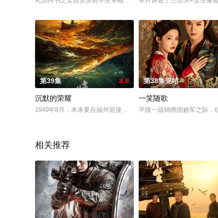
礼部尚书之女陆荧荧前半生幸福美满，但因父母被歹人迫害，命
本片讲述了三位30+女性
第39集
8.0
第38集完结
沉默的荣耀
一笑随歌
1949年8月，本来要在福州迎接解放的吴石，突然被蒋介石任
平陵一战锦绣国败军之际，
相关推荐