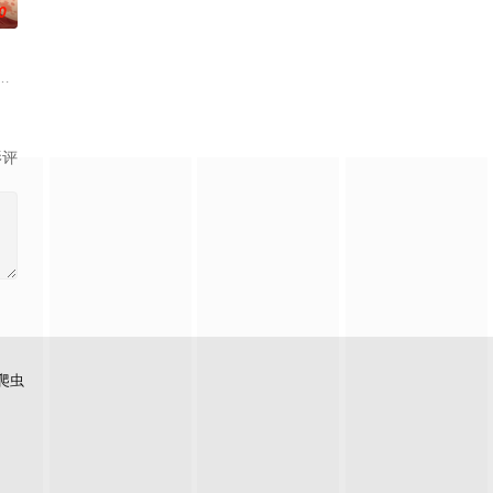
0
苦练口语并争取到了英文朗诵剧中小美人
诸人共赴冒险奇局。一桩401部队的神秘失踪事件，牵出百年尘封的惊
满门流放，楚父以死鸣冤。楚家大小姐楚梓鸢带着滔天恨意，在屠刀落地的瞬间
川元神，二人共感相连，一同寻仙草修复肉身。未央动心，却不知自身是身负
影评
爬虫