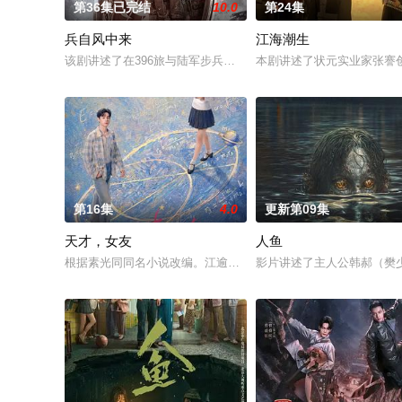
第36集已完结
10.0
第24集
兵自风中来
江海潮生
该剧讲述了在396旅与陆军步兵学院联合举办的小型军事演习中
本剧讲述了状元实业家张謇
第16集
4.0
更新第09集
天才，女友
人鱼
根据素光同同名小说改编。江逾白长大以后，林知夏忽然对他说：
影片讲述了主人公韩郝（樊