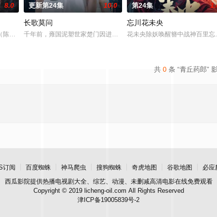
8.0
更新第24集
10.0
第24集
1.
长歌莫问
忘川花未央
被父母忽视，在艰苦环境中长大，但她始终刻苦学习，憧憬未来。为此，苏琳
陈伟霆 饰）与吴老狗（曾舜晞 饰）强强联手，携手霍仙姑（陈瑶 饰）与九门
千年前，雍国泥塑世家楚门因进贡的“十二生肖”离奇流血炸裂，惨遭
花未央除妖唤醒簪中战神百里忘
共
0
条 “青丘药郎” 
S订阅
百度蜘蛛
神马爬虫
搜狗蜘蛛
奇虎地图
谷歌地图
必应
西瓜影院
提供热播电视剧大全、综艺、动漫、未删减高清电影在线免费观看
Copyright © 2019 licheng-oil.com All Rights Reserved
津ICP备19005839号-2