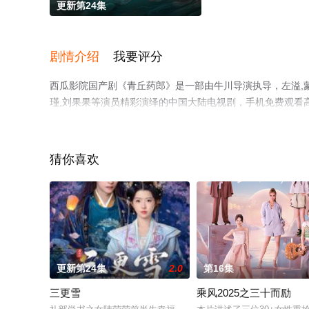
更新第24集
剧情介绍
我要评分
西瓜影院国产剧《青丘药郎》是一部由牛川导演执导，左溢,蒙恩,
瑾,刘果果等演员精彩演绎的中国大陆电视剧，手机免费观看
多剧情信息可移步至豆瓣电视剧、电视猫或剧情网等平台了
猜你喜欢
更新第24集
2.0
第16集
三更雪
乘风2025之三十而励