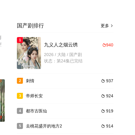
国产剧排行
更多

刘
1
更
九义人之烟云绣
940

2026 / 大陆 / 国产剧
状态：第24集已完结
刺情
937
2

帝师长安
924
3

都市古医仙
919
4

0
去桃花盛开的地方2
914
5
