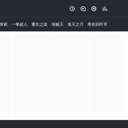




搜索
一拳超人
重生之道
海贼王
鬼灭之刃
黑色四叶草