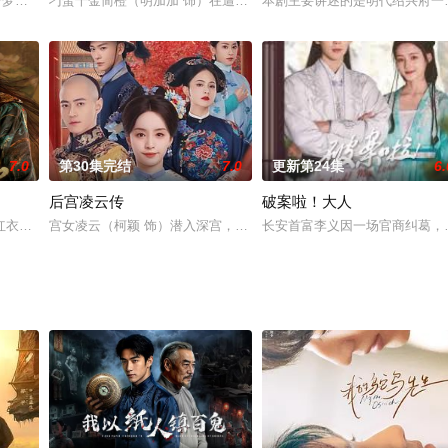
运一落千丈，沦为暴君君澈的妃嫔，后被君澈误杀。幸运的是，她重生在一切悲
重拾梦想组建乐队，在职场与生活逆风中互助成长，诠释新时代女性追梦的坚韧
刁蛮千金简橙（明加加 饰）在遭遇未婚夫的背叛中一怒之下解除婚约
本剧主要讲述的是明代绍兴府一
7.0
第30集完结
7.0
更新第24集
6.
后宫凌云传
破案啦！大人
命为国民政府国防部次长。为了获得更多情报，吴石按照党组织的指示毅然前往台
红衣女射手付一笑惊天一箭射中夙砂大皇子凤随歌，扭转了战局胜败。但付一笑
宫女凌云（柯颖 饰）潜入深宫，以身作饵步步为营，最终爬上龙床
长安首富李义因一场官商纠葛，