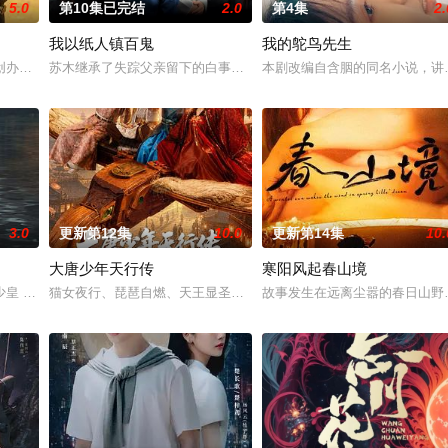
5.0
第10集已完结
2.0
第4集
2.
我以纸人镇百鬼
我的鸵鸟先生
，郭子剑因不满演习流于形式，假传指令要求真打实抗，虽引发哗然，却获赏识调
创办大生企业，实业报国的故事。甲午战争后，国家蒙羞，张謇虽高中状元，却
苏木继承了失踪父亲留下的白事馆，本想低调扎纸维生，却因一具流
本剧改编自含胭的同名小说，讲
3.0
更新第12集
10.0
更新第14集
10.
大唐少年天行传
寒阳风起春山境
“江逾白，我喜欢你，哲学和生物学意义上的喜欢。”那个夜晚，他脸颊微热，
少皇 饰）为了营救意外被困秘密实验室的儿子，勇往直前与不明生物“人鱼”斗
猫女夜行、琵琶自燃、天王显圣、少年失踪......长安怪事扎堆？
故事发生在远离尘嚣的春日山野