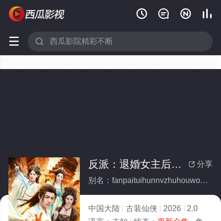






反派：退婚女主后，我成了大帝(全集)
分享

别名：fanpaituihunnvzhuhouwochengliaodadi
中国大陆
古装仙侠
2026
2.0