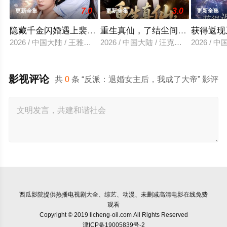
7.0
3.0
更新全集
更新全集
更新全集
隐藏千金闪婚遇上裴先生
重生真仙，了结尘间恩怨
获得返现
2026 / 中国大陆 / 王雅清＆朱城玮
2026 / 中国大陆 / 汪克强＆田诗园
2026 /
影视评论
共
0
条 “反派：退婚女主后，我成了大帝” 影评
西瓜影院
提供热播电视剧大全、综艺、动漫、未删减高清电影在线免费
观看
Copyright © 2019 licheng-oil.com All Rights Reserved
津ICP备19005839号-2