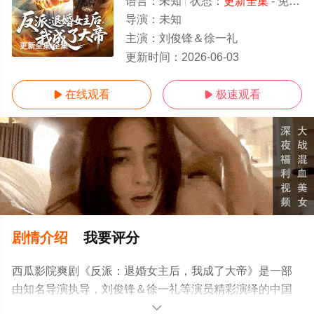
语言：
未知
状态：
更新全集
- 免费在线观看
导演：
未知
主演：
刘俊锋＆徐一礼
更新全集/全集
更新时间：
2026-06-03
在线观看
极速观看


剧情介绍
我要评分
西瓜影院爽剧《反派：退婚女主后，我成了大帝》是一部
由知名导演执导，刘俊锋＆徐一礼等演员精彩演绎的中国
大陆电视剧，大结局剧情已揭晓（更新全集），手机免费
