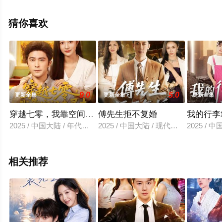
看高清无删减完整版电视剧全集就上西瓜影视，热播电视
剧提前免费观看，更多剧情信息可移步至豆瓣电视剧、电
猜你喜欢
视猫或剧情网等平台了解。
9.0
5.0
更新全集
更新全集
更新全集
穿越七零，我靠空间去寻夫
傅先生拒不复婚
我的行李
2025 / 中国大陆 / 年代穿越
2025 / 中国大陆 / 现代都市
2025 / 
相关推荐