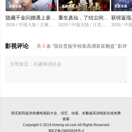
7.0
3.0
更新全集
更新全集
更新全集
隐藏千金闪婚遇上裴先生
重生真仙，了结尘间恩怨
获得返现
2026 / 中国大陆 / 王雅清＆朱城玮
2026 / 中国大陆 / 汪克强＆田诗园
2026 /
影视评论
共
0
条 “我在贵族学校靠高调装富翻盘” 影评
西瓜影院
提供热播电视剧大全、综艺、动漫、未删减高清电影在线免费
观看
Copyright © 2019 licheng-oil.com All Rights Reserved
津ICP备19005839号-2