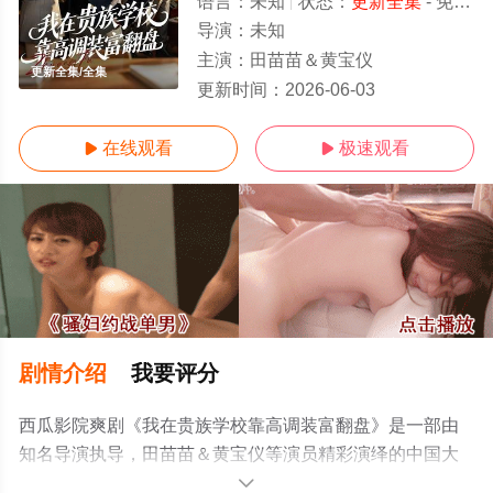
语言：
未知
状态：
更新全集
- 免费在线观看
导演：
未知
主演：
田苗苗＆黄宝仪
更新全集/全集
更新时间：
2026-06-03
在线观看
极速观看


剧情介绍
我要评分
西瓜影院爽剧《我在贵族学校靠高调装富翻盘》是一部由
知名导演执导，田苗苗＆黄宝仪等演员精彩演绎的中国大
陆电视剧，大结局剧情已揭晓（更新全集），手机免费观
