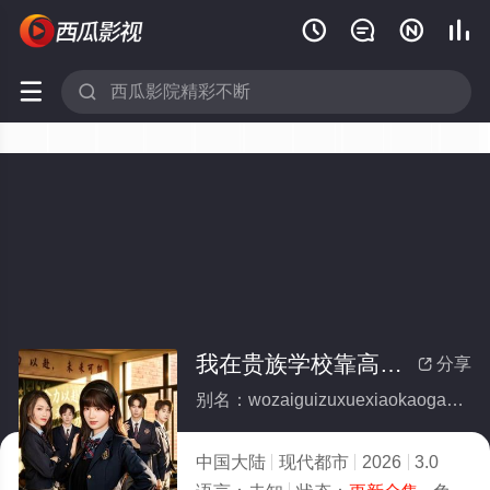






我在贵族学校靠高调装富翻盘(全集)
分享

别名：wozaiguizuxuexiaokaogaodiaozhuangfufanpan
中国大陆
现代都市
2026
3.0