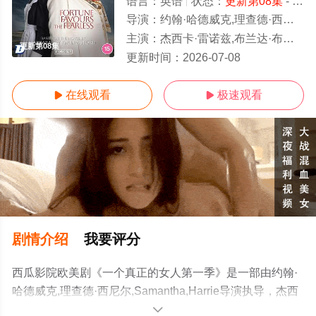
语言：
英语
状态：
更新第08集
- 免费在线观看
导演：
约翰·哈德威克,理查德·西尼尔,Samantha,Harrie
主演：
杰西卡·雷诺兹,布兰达·布莱斯,乔·乔伊纳,Keith,Lomas,,埃米特·
更新第08集
更新时间：
2026-07-08
在线观看
极速观看


剧情介绍
我要评分
西瓜影院欧美剧《一个真正的女人第一季》是一部由约翰·
哈德威克,理查德·西尼尔,Samantha,Harrie导演执导，杰西
卡·雷诺兹,布兰达·布莱斯,乔·乔伊纳,Keith,Lomas,,埃米特·J·
