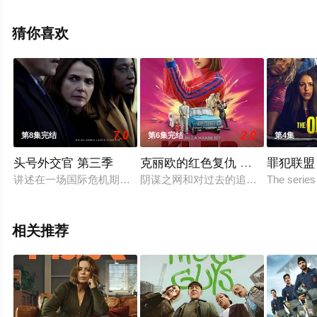
斯坎伦,莉迪亚·伦纳德,托比·瑞格波,利安娜·贝斯特,威尔·梅
勒,兰尼·拉什,伊万·霍罗克斯,Niall,Wright,罗伯特·威尔福等
猜你喜欢
演员精彩演绎的英国电视剧，手机免费观看高清无删减完
整版电视剧全集就上西瓜影视，热播电视剧提前免费观
看，更多剧情信息可移步至豆瓣电视剧、电视猫或剧情网
等平台了解。
7.0
2.0
第8集完结
第6集完结
第4集
头号外交官 第三季
克丽欧的红色复仇 第二季
罪犯联盟
讲述在一场国际危机期间，这名美国外交官既要应对身为驻英大
阴谋之网和对过去的追寻塑造了Kle
The series 
相关推荐