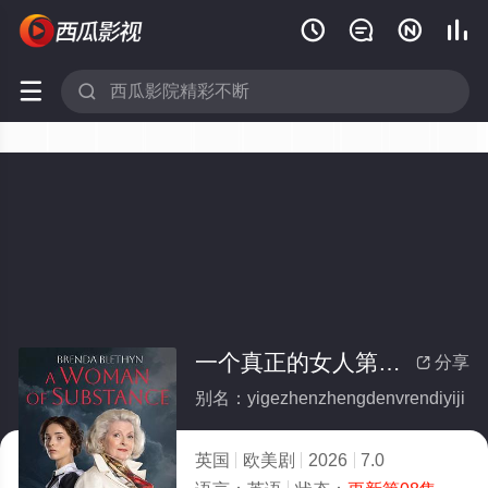






一个真正的女人第一季
分享

别名：yigezhenzhengdenvrendiyiji
英国
欧美剧
2026
7.0