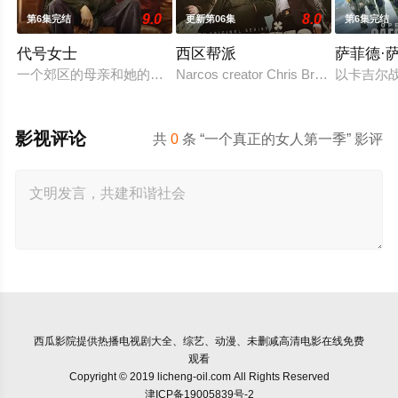
9.0
8.0
第6集完结
更新第06集
第6集完结
代号女士
西区帮派
萨菲德·
一个郊区的母亲和她的高中朋友阴谋吓唬她不忠的丈夫直，但他
Narcos creator Chris Brancato is devel
以卡吉尔战
影视评论
共
0
条 “一个真正的女人第一季” 影评
西瓜影院
提供热播电视剧大全、综艺、动漫、未删减高清电影在线免费
观看
Copyright © 2019 licheng-oil.com All Rights Reserved
津ICP备19005839号-2