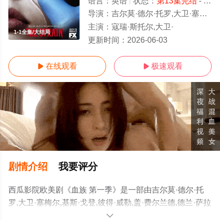
语言：
英语
状态：
第13集完结
- 免费在线观看
导演：
吉尔莫·德尔·托罗,大卫·塞梅尔,基斯·戈登,彼得·威勒,盖·费尔兰德,德兰·萨拉菲安,菲尔·亚伯拉罕,夏洛特·西林,约翰·达尔
主演：
寇瑞·斯托尔,大卫·
1-1全集/大结局
更新时间：
2026-06-03
在线观看
极速观看


剧情介绍
我要评分
西瓜影院欧美剧《血族 第一季》是一部由吉尔莫·德尔·托
罗,大卫·塞梅尔,基斯·戈登,彼得·威勒,盖·费尔兰德,德兰·萨拉
菲安,菲尔·亚伯拉罕,夏洛特·西林,约翰·达尔导演执导，寇瑞
