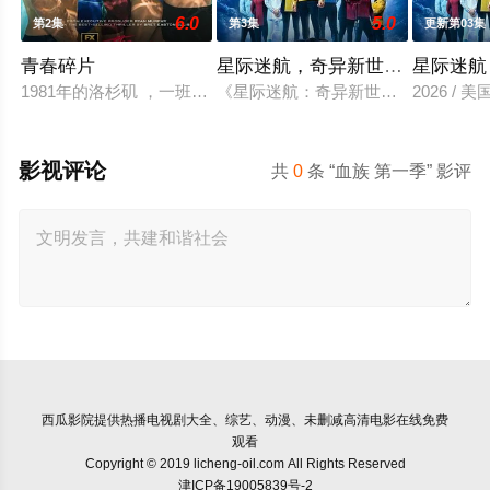
6.0
5.0
第2集
第3集
更新第03集
青春碎片
星际迷航，奇异新世界第四季
星际迷航
1981年的洛杉矶 ，一班精英名校的高中生原本过住灿烂生活，直至
《星际迷航：奇异新世界》已续订第
2026 /
影视评论
共
0
条 “血族 第一季” 影评
西瓜影院
提供热播电视剧大全、综艺、动漫、未删减高清电影在线免费
观看
Copyright © 2019 licheng-oil.com All Rights Reserved
津ICP备19005839号-2