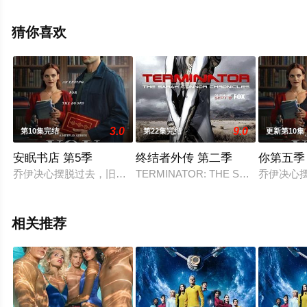
·斯托尔,大卫·等演员精彩演绎的美国电视剧，大结局剧情已
揭晓（1-1全集），手机免费观看高清无删减完整版电视剧
猜你喜欢
全集就上西瓜影视，热播电视剧提前免费观看，更多剧情
信息可移步至豆瓣电视剧、电视猫或剧情网等平台了解。
3.0
9.0
第10集完结
第22集完结
更新第10集
安眠书店 第5季
终结者外传 第二季
你第五季
乔伊决心摆脱过去，旧人旧事却总是咬着他不放。问题是，今次
TERMINATOR: THE SARAH CONNOR C
乔伊决心
相关推荐