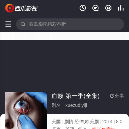






血族 第一季(全集)
分享

别名：xuezudiyiji
美国
剧情,恐怖,欧美剧
2014
8.0