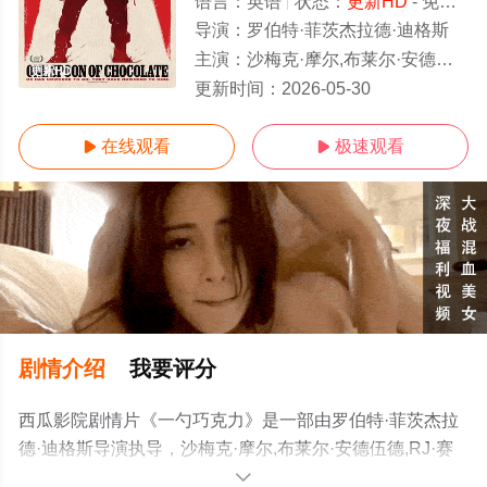
语言：
英语
状态：
更新HD
- 免费在线观看
导演：
罗伯特·菲茨杰拉德·迪格斯
主演：
沙梅克·摩尔,布莱尔·安德伍德,RJ·赛勒,迈克尔·哈尔尼,帕丽斯·杰克逊,艾
更新HD
更新时间：
2026-05-30
在线观看
极速观看


剧情介绍
我要评分
西瓜影院剧情片《一勺巧克力》是一部由罗伯特·菲茨杰拉
德·迪格斯导演执导，沙梅克·摩尔,布莱尔·安德伍德,RJ·赛
勒,迈克尔·哈尔尼,帕丽斯·杰克逊,艾默莉·克鲁奇菲尔
