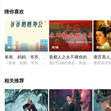
集），手机免费观看高清无删减完整版电视剧全集就上西
瓜影视，热播电视剧提前免费观看，更多剧情信息可移步
猜你喜欢
至豆瓣电视剧、电视猫或剧情网等平台了解。
2.0
10.0
第21集
第2集
第35集
爸爸、妈妈、爷爷、奶奶、外公
瓷都人之永不褪色的老兵
唐宫美人
《爸爸、妈妈、爷爷、奶奶、外公》电视剧上映于1998年，由
他们忙碌的身影，奔波于机关、学校、
唐朝高宗
相关推荐