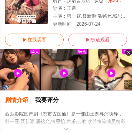
语言：
汉语普通话
状态：
第36集已完结
导演：
王凯
主演：
韩一霆,聂新源,潘铭允,钱思怡,席乐,云歌,欧若拉
1-36全集/大结局
更新时间：
2026-07-24
在线观看
极速观看


剧情介绍
我要评分
西瓜影院国产剧《都市古医仙》是一部由王凯导演执导，
韩一霆,聂新源,潘铭允,钱思怡,席乐,云歌,欧若拉等演员精彩
演绎的中国大陆电视剧，大结局剧情已揭晓（1-36全
