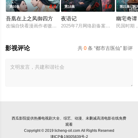
8.0
1.0
第10集
第18集
第21集已完
吾凰在上之凤御四方
夜语记
幽宅奇谭
改编自快看漫画作者嗷小泽的独家连载漫画《吾凰在上》。
2025年7月网络剧备案当代 都市 海
民国时期
影视评论
共
0
条 “都市古医仙” 影评
西瓜影院
提供热播电视剧大全、综艺、动漫、未删减高清电影在线免费
观看
Copyright © 2019 licheng-oil.com All Rights Reserved
津ICP备19005839号-2