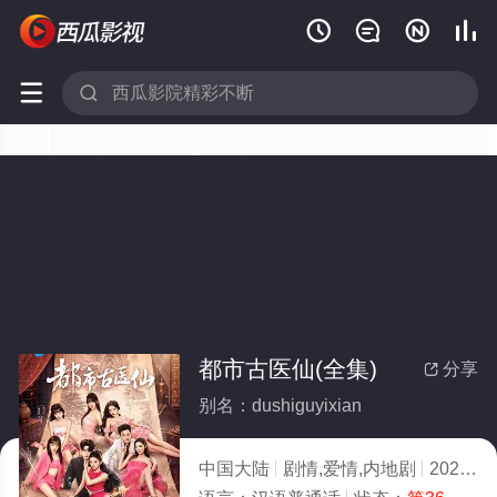






都市古医仙(全集)
分享

别名：dushiguyixian
中国大陆
剧情,爱情,内地剧
2026
1