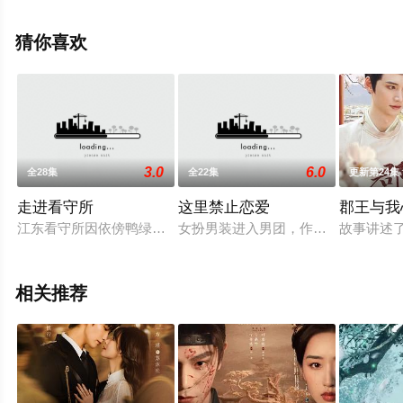
无删减完整版电视剧全集就上西瓜影视，热播电视剧提前
免费观看，更多剧情信息可移步至豆瓣电视剧、电视猫或
猜你喜欢
剧情网等平台了解。
3.0
6.0
全28集
全22集
更新第24集
走进看守所
这里禁止恋爱
郡王与我
江东看守所因依傍鸭绿江而美丽。但所长尚光明的心情却一点也
女扮男装进入男团，作为团宠成功出
故事讲述
相关推荐