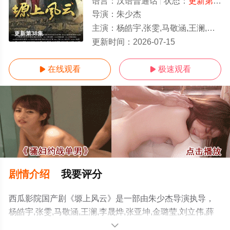
语言：
汉语普通话
状态：
更新第38集
导演：
朱少杰
主演：
杨皓宇,张雯,马敬涵,王澜,李晟烨,张亚坤,金璐莹,刘立伟,薛奇
更新第38集
更新时间：
2026-07-15
在线观看
极速观看


剧情介绍
我要评分
西瓜影院国产剧《塬上风云》是一部由朱少杰导演执导，
杨皓宇,张雯,马敬涵,王澜,李晟烨,张亚坤,金璐莹,刘立伟,薛
奇等演员精彩演绎的中国大陆电视剧，手机免费观看高清
