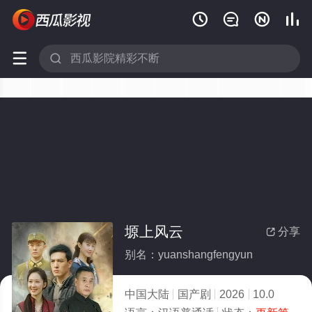






塬上风云
分享

别名：yuanshangfengyun
中国大陆
国产剧
2026
10.0