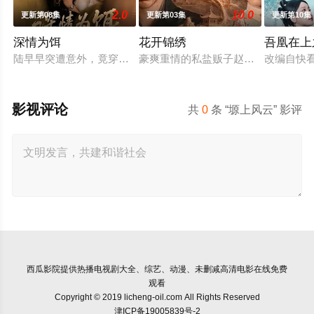
2.0
10.0
更新第08集
更新第03集
更新第10集
深情为饵
花开锦绣
吾凰在上
陆早早突遭意外，竟穿越成民国少夫人苏沐晚，醒来，却是丈夫枪
豪爽重情的私盐贩子赵凌虽出身草莽
改编自快
影视评论
共
0
条 “塬上风云” 影评
西瓜影院
提供热播电视剧大全、综艺、动漫、未删减高清电影在线免费
观看
Copyright © 2019 licheng-oil.com All Rights Reserved
津ICP备19005839号-2