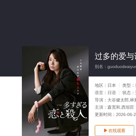
过多的爱与
别名：guoduodeaiyu
地区：
日本
类型：
语言：
日语
状态：
导演：
大谷健太郎,林
主演：
森宽和,西垣匠
更新时间：
2026-06-
在线观看
