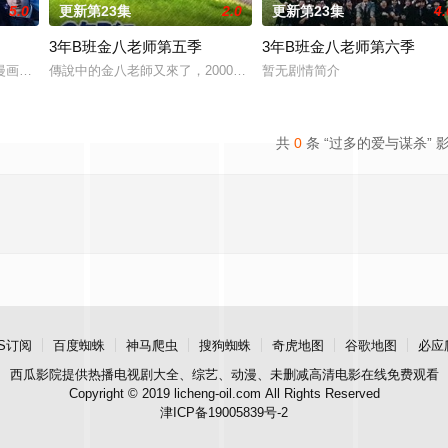
5.0
更新第23集
2.0
更新第23集
4.
3年B班金八老师第五季
3年B班金八老师第六季
漫画。不起眼的高中生三井宏太在好友内新次郎的邀请下加入了钓鱼部。虽然听
傳說中的金八老師又來了，2000年「3年B班金八老師」最新第五系
暂无剧情简介
叛妻子的前夫洗心革面，开始重新面对前妻，力求“再一次”走到一起的故事。
共
0
条 “过多的爱与谋杀” 
S订阅
百度蜘蛛
神马爬虫
搜狗蜘蛛
奇虎地图
谷歌地图
必应
西瓜影院
提供热播电视剧大全、综艺、动漫、未删减高清电影在线免费观看
Copyright © 2019 licheng-oil.com All Rights Reserved
津ICP备19005839号-2