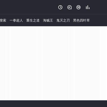




搜索
一拳超人
重生之道
海贼王
鬼灭之刃
黑色四叶草