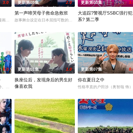
3.0
更新第05集
2.0
更新第03集
3.
第一声啼哭母子救命急救班
大追踪?警视厅SSBC强行犯
系? 第二季
特殊的新部门“GATE24”。这个部门直接把负责查验护照的入境管理局、盯
漫画，是一部办公室爱情故事，讲述拥有特殊能力的读心少女与外表冷酷、却在
故事舞台设定在日本屈指可数的顶级豪华医院“圣菲奥娜医院”。少子
在第二季中，作为现代刑侦关键
8.0
更新第01集
1.0
更新第07集
8.
会
换座位后，发现身后的男生好
你在夏日之中
像喜欢我
自日本首位专业女护士大关和与铃木雅的真实经历，描绘了她们推动护士注册
、孤傲冷峻的“独狼”刑警，与一位拥有特异功能的神秘密友展开。女主角黑井
性格率直的户田涉（奥智哉 饰
“我喜欢你，从很早以前就开始了。” 从换座位开始?? 性格完全相反