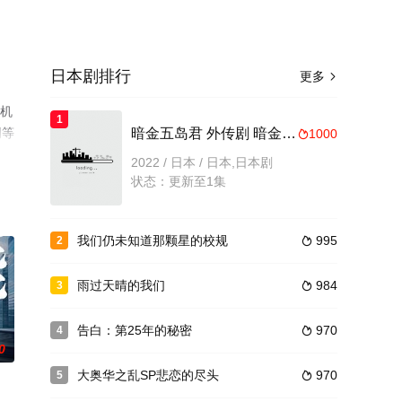
日本剧排行
更多

手机
1
网等
暗金五岛君 外传剧 暗金犀原小姐
1000

2022 / 日本 / 日本,日本剧
状态：更新至1集
我们仍未知道那颗星的校规
995
2

雨过天晴的我们
984
3

告白：第25年的秘密
970
4

0
大奥华之乱SP悲恋的尽头
970
5
