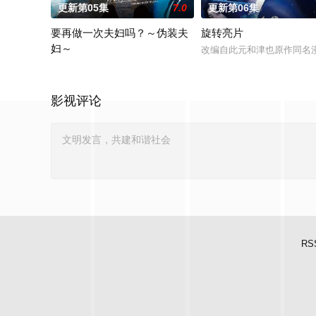
更新第05集
7.0
更新第06集
要再做一次夫妇吗？～伪装夫
旋转亮片
妇～
改编自此元和津也原作同名
本剧改编自作者六葉雅?上原ひびき同名漫画。讲述了因出轨而背
影视评论
RS