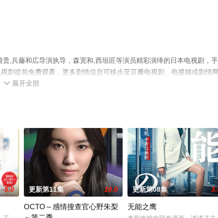
雅贵,兵藤和広导演执导，森宽和,西垣匠等演员精彩演绎的日本电视剧，
电视剧提前免费观看，更多剧情信息可移步至豆瓣电视剧、电视猫或剧情
展开全部

5.0
更新第11集
10.0
更新第08集
3.
OCTO～感情搜查官心野朱梨
无能之鹰
～第二季