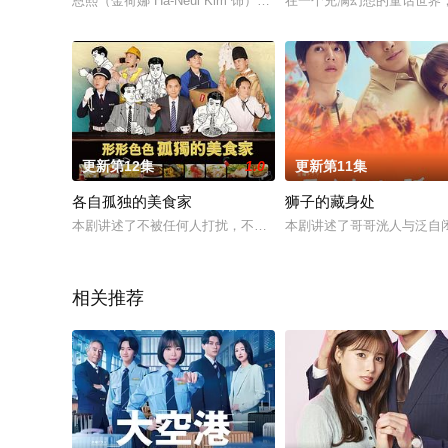
恩熙（金荷娜 Ha-Neul Kim 饰）是个在工作上得心应手
在一个充满幻想的童话世界
更新第12集
1.0
更新第11集
各自孤独的美食家
狮子的藏身处
本剧讲述了不被任何人打扰，不费神地吃东西的幸福孤高的行为。
本剧讲述了哥哥洸人与泛自
相关推荐