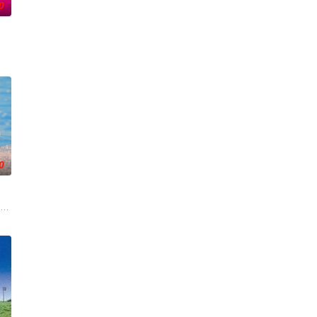
0
着行李物品的海关等各路精英强行
脑海中不断幻想女主角的同期同事之间的恋爱故事。
化、医生短缺、地方产科接连关闭……在令和时代的当下，守护母婴生命的“分娩
力量的【警视厅SSBC强行犯系】面前，将出现比前作更加棘手、更加难以攻破
0
制度、设立派出看护妇会协助防疫的历程
雏田只要触碰杀手，眼前便会浮现出冰冷的“杀人数”数字。同样背负着挚
）与校园风云人物佐伯千晴（杢代和人 饰）因共同的电影爱好而结缘。在千晴
的两人，恋爱即将展开！！ “我喜欢你。” 极其平凡的高中生·间山晴（小西詠斗 