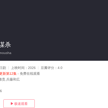
谋杀
mousha
日剧
上映时间：
2026
豆瓣评分：
4.0
更新第12集
- 免费在线观看
雅贵,兵藤和広
26
极速观看
