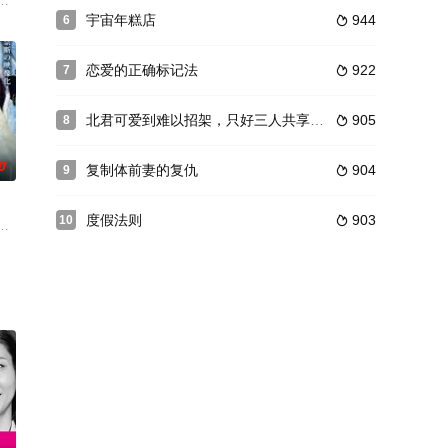
受挫又让她被调去女性时尚
漫画家的母亲莉子（野村麻纯 饰）每日赶稿，一心嫁入豪门的姐姐和两个完
人公鹰野爪子，无论怎么看都具备中坚王牌的风格，看起来好像超有能力的样
宇宙年糕店
944
6

人嫌疑犯，这与主人公心野朱梨在父母被杀后能看到别人的彩色情绪类似。警视
恋爱的正确标记法
922
7

北君可爱到难以招架，只好三人共享了。
905
8

0
复制体前妻的复仇
904
9

度假法则
903
10

接各种各样的客人，以各自的故事来描
洸人风平浪静地过着稳定无事的日子。有一天，在两人的身边，突然出现了一
他叫三郎（小栗旬 饰），因不小心从山坡上跌落下来而离奇地穿越了时空。一
取自银魂原作中「神乐失眠篇」、「土方戒菸篇」、「牙医篇」，且恶搞了知名