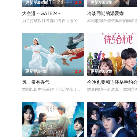
更新第03集
3.0
更新第05集
大空港～GATE24～
冷淡同期的溺爱癖
为了打破以往各部门各自为政的死板规矩，内阁官房直属成立了一个
本剧改编自碧依佩姬的同名
更新第94集
1.0
更新第06集
风，带有香气
今晚也要和连环杀手约
本剧以田中光著作《明治的南丁格尔 大关和物语》为原案，取材
故事围绕一名游离于体制之外