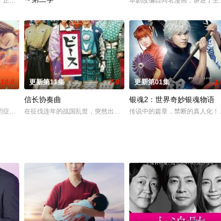
却不擅长人际交往的海归女强人，在经历了被未婚夫抛弃的打击之后，接踵而至的职场
，正在上小学的雫石美子（铃木梨央 饰）生活在一个乱糟糟的五口之家，身为
本剧改编自同名漫画，讲述了主
本剧作为系列作第二季，出现了能看到事物和地方残留情绪的泰国杀
10.0
更新第11集
7.0
更新第01集
1.
信长协奏曲
银魂2：世界奇妙银魂物语
性别、年龄、职种、环境各不相同，在自由享受“孤独的美食家”的时间里，迎
闭症的弟弟美路人相依为命。配合着只要在固定作息中就能无碍生活的美路人，
在征伐连年的战国乱世，突然出现了一个身着21世纪服装的高中生，
传说中的篇章，禁断的真人化！