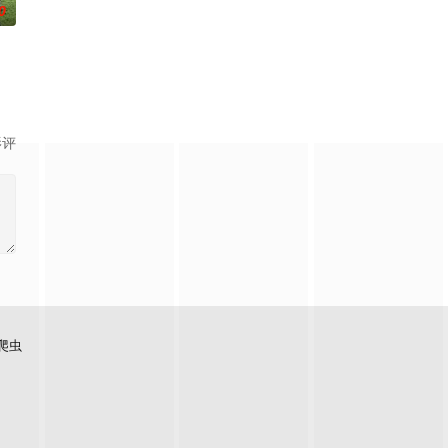
0
说这是守护城镇秩序的正义之士，但实际上却是由黑道头目掌控、近乎敲诈勒
列隆重登場！21年前在日本推出的「3年B班金八老師」，締造了空前的收視狂
影评
爬虫