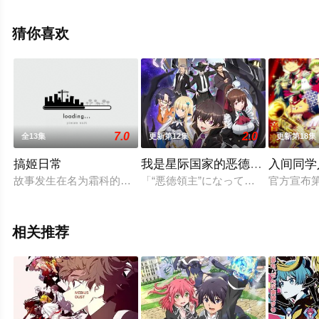
本动漫，手机免费观看高清无删减完整版动漫全集就上西
瓜影视，更多剧情信息可移步至豆瓣动漫、电视猫或剧情
猜你喜欢
网等平台了解。
7.0
2.0
全13集
更新第12集
更新第18集
搞姬日常
我是星际国家的恶德领主！
入间同学
故事发生在名为霜科的高级中学里，有川姬（桑原由气 配音）
「“悪徳領主”になって、好き勝手
官方宣布第
相关推荐