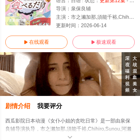
语言：
日语
状态：
更新第12集
- 免费在线观看
导演：
泉保良辅
主演：
市之濑加那,須能千裕,Chihiro,Sunou,河濑茉希,石上静香,五十岚裕
更新第12集
更新时间：
2026-06-14
在线观看
极速观看


剧情介绍
我要评分
西瓜影院日本动漫《女仆小姐的贪吃日常》是一部由泉保
良辅导演执导，市之濑加那,須能千裕,Chihiro,Sunou,河濑
茉希,石上静香,五十岚裕美,佐久间大介等演员精彩演绎的日
