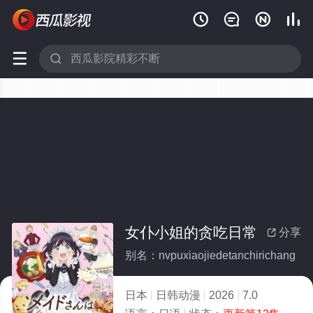






女仆小姐的贪吃日常
分享

别名：nvpuxiaojiedetanchirichang
日本
日韩动漫
2026
7.0