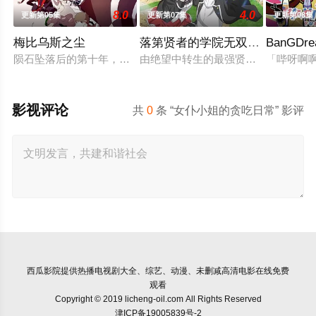
8.0
4.0
更新第05集
更新第07集
更新第08集
梅比乌斯之尘
落第贤者的学院无双 第二回转生
BanGDr
陨石坠落后的第十年，由于巨大结晶释放出的神秘粒子“梅比乌斯
由绝望中转生的最强贤者，到400
「哔呀啊
影视评论
共
0
条 “女仆小姐的贪吃日常” 影评
西瓜影院
提供热播电视剧大全、综艺、动漫、未删减高清电影在线免费
观看
Copyright © 2019 licheng-oil.com All Rights Reserved
津ICP备19005839号-2