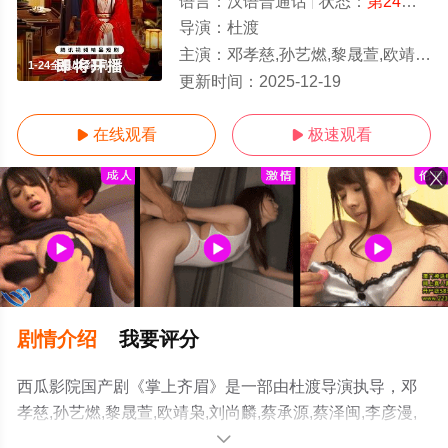
语言：
汉语普通话
状态：
第24集完结
导演：
杜渡
主演：
邓孝慈,孙艺燃,黎晟萱,欧靖枭,刘尚麟,蔡承源,蔡泽闽,李彦漫,毛敏卓,韩子萱
1-24全集/大结局
更新时间：
2025-12-19
在线观看
极速观看


剧情介绍
我要评分
西瓜影院国产剧《掌上齐眉》是一部由杜渡导演执导，邓
孝慈,孙艺燃,黎晟萱,欧靖枭,刘尚麟,蔡承源,蔡泽闽,李彦漫,
毛敏卓,韩子萱,陈南黎,苗茂盛,郭东兴,石蕊,韩露等演员精彩
