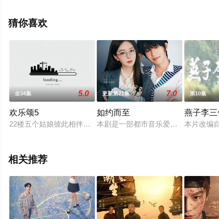
演绎的中国大陆电视剧，大结局剧情已揭晓（1-24全
集），手机免费观看高清无删减完整版电视剧全集就上西
猜你喜欢
瓜影视，热播电视剧提前免费观看，更多剧情信息可移步
至豆瓣电视剧、电视猫或剧情网等平台了解。
5.0
7.0
全34集
更新第21集
第10集
欢乐颂5
如约而至
燕子李三
22楼五个姑娘彼此相伴的日子还在继续，更多的困难也接踵而
本剧是一部都市音乐爱情轻喜剧，以
本片改编
相关推荐