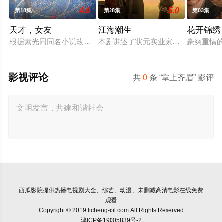
4.0
5.0
第18集
第28集
第03集
天才，女友
江海潮生
花开锦绣
根据素光同同名小说改编。江逾白长大以后，林知夏忽然对他说：
本剧讲述了状元实业家张謇创办大生
豪爽重情
影视评论
共
0
条 “掌上齐眉” 影评
西瓜影院
提供热播电视剧大全、综艺、动漫、未删减高清电影在线免费
观看
Copyright © 2019 licheng-oil.com All Rights Reserved
津ICP备19005839号-2