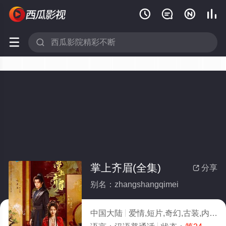






掌上齐眉(全集)
分享

别名：zhangshangqimei
中国大陆
爱情,短片,奇幻,古装,内地剧