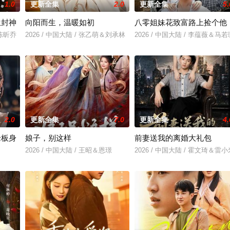
1.0
更新全集
2.0
更新全集
5.
生封神
向阳而生，温暖如初
八零姐妹花致富路上捡个他
＆陈昕乔
2026 / 中国大陆 / 张乙萌＆刘承林
2026 / 中国大陆 / 李蕴薇＆马若
2.0
更新全集
7.0
更新全集
4.
老板身
娘子，别这样
前妻送我的离婚大礼包
2026 / 中国大陆 / 王昭＆恩璟
2026 / 中国大陆 / 霍文琦＆雷小
＆刘亚倩