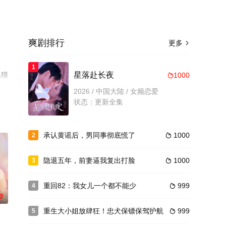
爽剧排行
更多

1
视猫
星落赴长夜
1000

2026 / 中国大陆 / 女频恋爱
状态：更新全集
承认黄谣后，男同事彻底慌了
1000
2

隐退五年，前妻逼我复出打脸
1000
3

重回82：我女儿一个都不能少
999
4

0
重生大小姐放肆狂！忠犬保镖保驾护航
999
5
