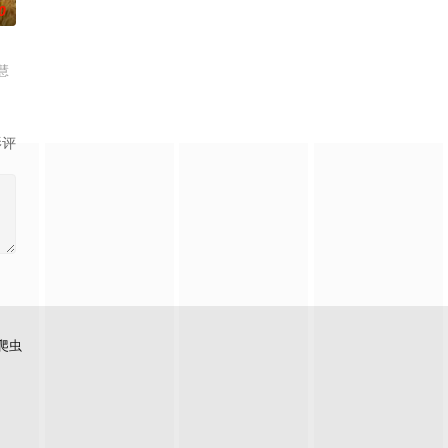
0
慧
影评
爬虫