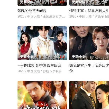
更新全集
2.0
更新全集
落魄的他逆天崛起
情绪主宰：我靠反转人
2026 / 中国大陆 / 王国豪杰＆诗语＆梁辰羽
2026 / 中国大陆 / 罗豪宇
更新全集
1.0
更新全集
一别数载姐姐护迎殿主回归
嫌我是实习生，我亮出
份
2026 / 中国大陆 / 孙航＆李明蔚
2026 / 中国大陆 / 沈鸿运