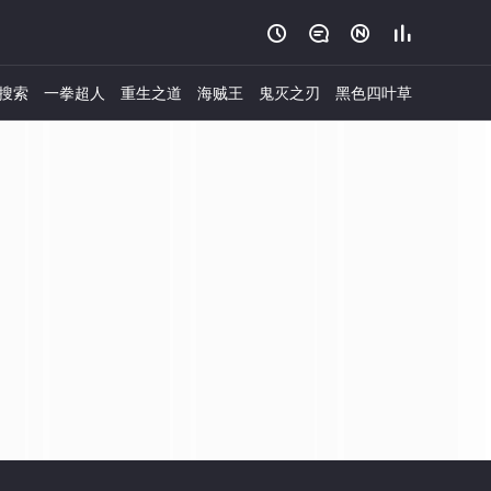




搜索
一拳超人
重生之道
海贼王
鬼灭之刃
黑色四叶草