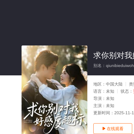
求你别对我
别名：qiunibieduiwoh
地区：
中国大陆
类
语言：
未知
状态：
导演：
未知
主演：
未知
更新时间：
2025-11-
在线观看
