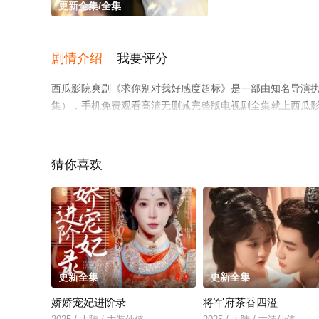
更新全集/全集
剧情介绍
我要评分
西瓜影院爽剧《求你别对我好感度超标》是一部由知名导演
集），手机免费观看高清无删减完整版电视剧全集就上西瓜
或剧情网等平台了解。
猜你喜欢
更新全集
6.0
更新全集
娇娇宠妃进阶录
将军府茶香四溢