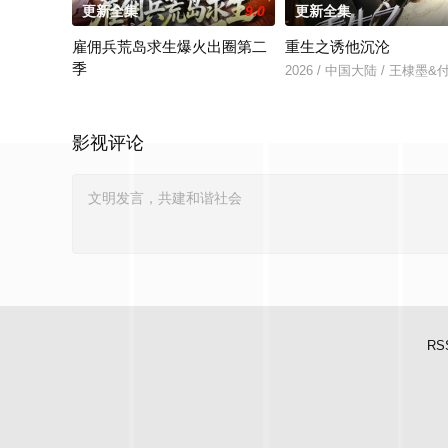
更新全集
9.0
更新全集
雇佣兵荒岛求生爆火出圈第二
重生之诱他沉沦
季
2026 / 中国大陆 / 王棣墨
2026 / 中国大陆 / 孔奇力＆修雨秀＆王锦茵
影视评论
RS