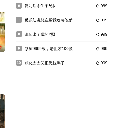
复明后余生不见你
999
6

反派幼崽总在帮我攻略他爹
999
7

谁传出了我的Y照
999
8

0
修炼9999级，老祖才100级
999
9

顾总太太又把您拉黑了
999
10
