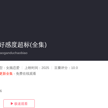
好感度超标(全集)
aoganduchaobiao
型：
女频恋爱
上映时间：
2025
豆瓣评分：
10.0
更新全集
- 免费在线观看
16
极速观看
