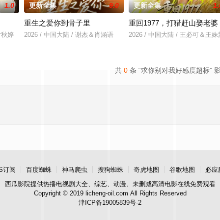
1.0
更新全集
9.0
更新全集
1.
重生之爱你到骨子里
重回1977，打猎赶山娶老婆
&付秋婷
2026 / 中国大陆 / 谢杰＆肖涵语
2026 / 中国大陆 / 王必可＆王姝
共
0
条 “求你别对我好感度超标” 
S订阅
百度蜘蛛
神马爬虫
搜狗蜘蛛
奇虎地图
谷歌地图
必应
西瓜影院
提供热播电视剧大全、综艺、动漫、未删减高清电影在线免费观看
Copyright © 2019 licheng-oil.com All Rights Reserved
津ICP备19005839号-2