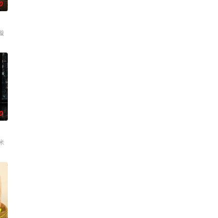
0
璇
0
米