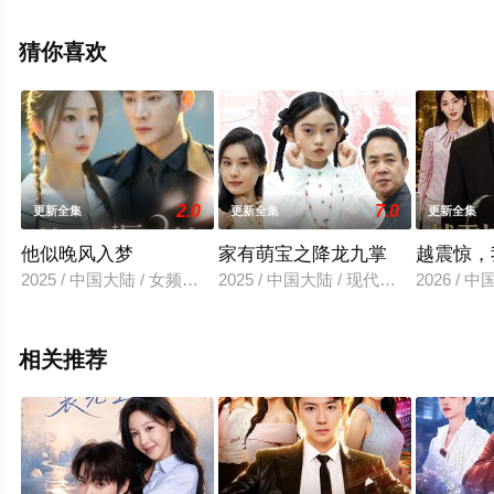
上西瓜影视，热播电视剧提前免费观看，更多剧情信息可
移步至豆瓣电视剧、电视猫或剧情网等平台了解。
猜你喜欢
2.0
7.0
更新全集
更新全集
更新全集
他似晚风入梦
家有萌宝之降龙九掌
越震惊，
2025 / 中国大陆 / 女频恋爱
2025 / 中国大陆 / 现代都市
2026 /
相关推荐