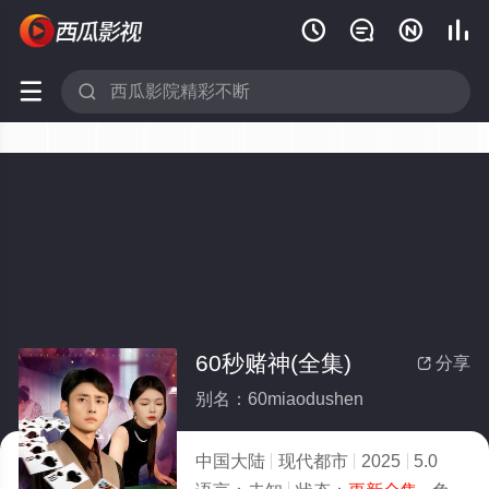






60秒赌神(全集)
分享

别名：60miaodushen
中国大陆
现代都市
2025
5.0