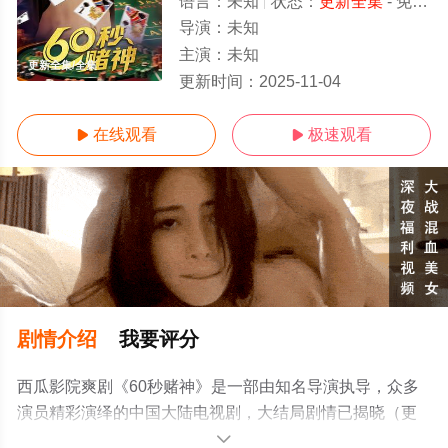
语言：
未知
状态：
更新全集
- 免费在线观看
导演：
未知
主演：
未知
更新全集/全集
更新时间：
2025-11-04
在线观看
极速观看


剧情介绍
我要评分
西瓜影院爽剧《60秒赌神》是一部由知名导演执导，众多
演员精彩演绎的中国大陆电视剧，大结局剧情已揭晓（更
新全集），手机免费观看高清无删减完整版电视剧全集就
