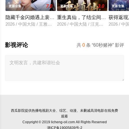
7.0
3.0
更新全集
更新全集
更新全集
隐藏千金闪婚遇上裴先生
重生真仙，了结尘间恩怨
获得返现
2026 / 中国大陆 / 王雅清＆朱城玮
2026 / 中国大陆 / 汪克强＆田诗园
2026 /
影视评论
共
0
条 “60秒赌神” 影评
西瓜影院
提供热播电视剧大全、综艺、动漫、未删减高清电影在线免费
观看
Copyright © 2019 licheng-oil.com All Rights Reserved
津ICP备19005839号-2