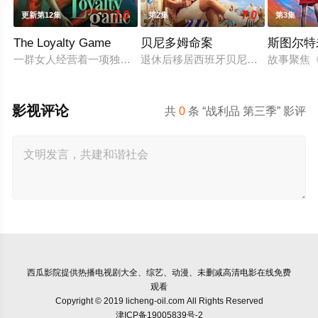
7.0
7.0
更新第12集
第2集
第3集
The Loyalty Game
贝尼多姆命案
斯图尔特
一群女人经营着一项独特的生意：引诱男人暴露他们的不忠行为
退休后移居西班牙贝尼多姆经营酒吧
故事聚焦《
影视评论
共
0
条 “战利品 第三季” 影评
西瓜影院
提供热播电视剧大全、综艺、动漫、未删减高清电影在线免费
观看
Copyright © 2019 licheng-oil.com All Rights Reserved
津ICP备19005839号-2