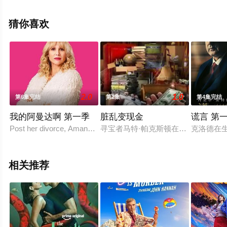
赞恩·菲利普斯,亨利·温克勒,X·梅奥等演员精彩演绎的美国
电视剧，大结局剧情已揭晓（1-1全集），手机免费观看高
猜你喜欢
清无删减完整版电视剧全集就上西瓜影视，热播电视剧提
前免费观看，更多剧情信息可移步至豆瓣电视剧、电视猫
或剧情网等平台了解。
2.0
1.0
第6集完结
第2集
第4集完结
我的阿曼达啊 第一季
脏乱变现金
谎言 第
Post her divorce, Amanda has had to downsize and up sticks to S
寻宝者马特·帕克斯顿在全美杂乱的
克洛德在
相关推荐