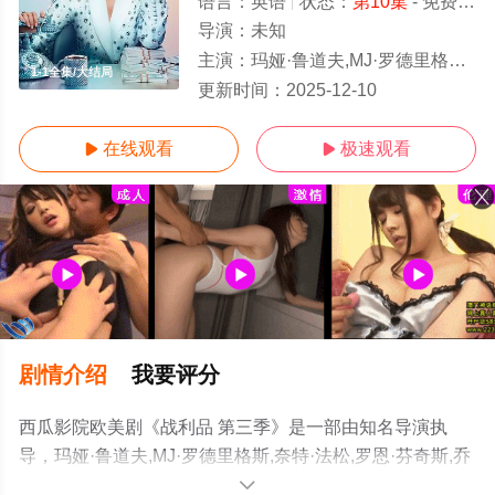
语言：
英语
状态：
第10集
- 免费在线观看
导演：
未知
主演：
玛娅·鲁道夫,MJ·罗德里格斯,奈特·法松,罗恩·芬奇斯,乔尔·金·布斯特,斯
1-1全集/大结局
更新时间：
2025-12-10
在线观看
极速观看


剧情介绍
我要评分
西瓜影院欧美剧《战利品 第三季》是一部由知名导演执
导，玛娅·鲁道夫,MJ·罗德里格斯,奈特·法松,罗恩·芬奇斯,乔
尔·金·布斯特,斯蒂芬妮·斯泰尔斯,达茜·卡尔登,亚当·斯科特,
