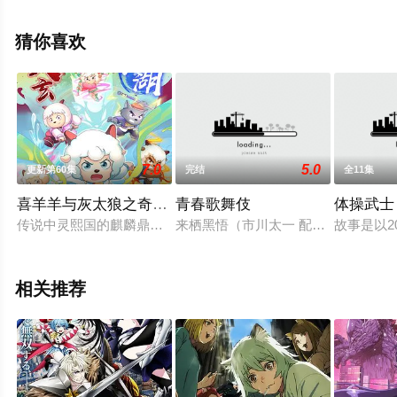
坂昌也,宫野真守,早见沙织,绿川光,斧笃,子安武人等演员精
彩演绎的日本动漫，手机免费观看高清无删减完整版动漫
猜你喜欢
全集就上西瓜影视，更多剧情信息可移步至豆瓣动漫、电
视猫或剧情网等平台了解。
7.0
5.0
更新第60集
完结
全11集
喜羊羊与灰太狼之奇侠大营救
青春歌舞伎
体操武士
传说中灵熙国的麒麟鼎能让人奇力倍增，众羊狼携皓月及力将军
来栖黑悟（市川太一 配音）是一名
故事是以
相关推荐