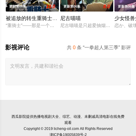
10.0
8.0
更新第06集
更新第06集
更新第06集
被追放的转生重骑士用游戏知识开无双
尼古喵喵
少女怪兽
“重骑士”——那是一个以防御为主，吸引敌人攻击以保护队友的
尼古喵喵是只超爱抽烟的废物兽人！
恋か、破
影视评论
共
0
条 “一拳超人第三季” 影评
西瓜影院
提供热播电视剧大全、综艺、动漫、未删减高清电影在线免费
观看
Copyright © 2019 licheng-oil.com All Rights Reserved
津ICP备19005839号-2