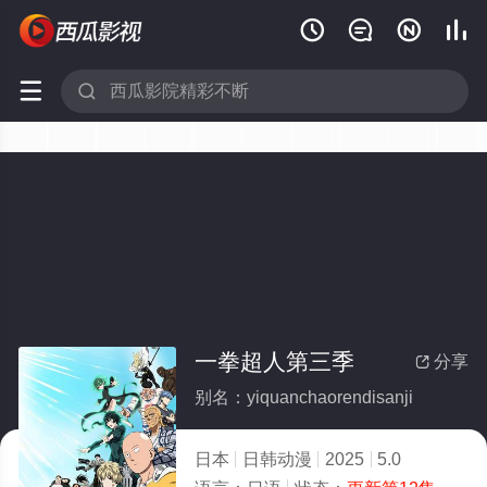






一拳超人第三季
分享

别名：yiquanchaorendisanji
日本
日韩动漫
2025
5.0