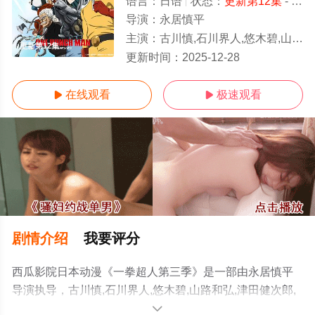
语言：
日语
状态：
更新第12集
- 免费在线观看
导演：
永居慎平
主演：
古川慎,石川界人,悠木碧,山路和弘,津田健次郎,高山南,安元洋贵,樱井孝宏,浪
更新第12集
更新时间：
2025-12-28
在线观看
极速观看


剧情介绍
我要评分
西瓜影院日本动漫《一拳超人第三季》是一部由永居慎平
导演执导，古川慎,石川界人,悠木碧,山路和弘,津田健次郎,
高山南,安元洋贵,樱井孝宏,浪川大辅,日野聪,鸟海浩辅,小野
