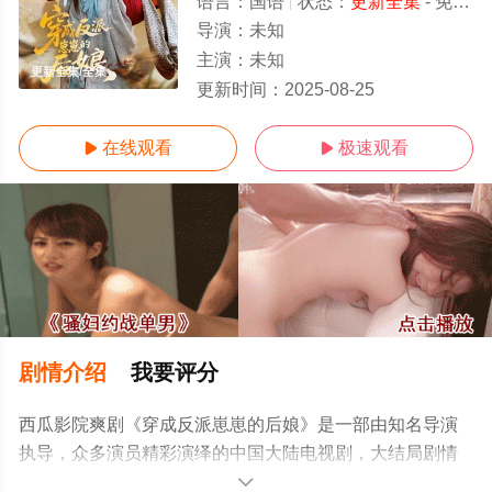
语言：
国语
状态：
更新全集
- 免费在线观看
导演：
未知
主演：
未知
更新全集/全集
更新时间：
2025-08-25
在线观看
极速观看


剧情介绍
我要评分
西瓜影院爽剧《穿成反派崽崽的后娘》是一部由知名导演
执导，众多演员精彩演绎的中国大陆电视剧，大结局剧情
已揭晓（更新全集），手机免费观看高清无删减完整版电
