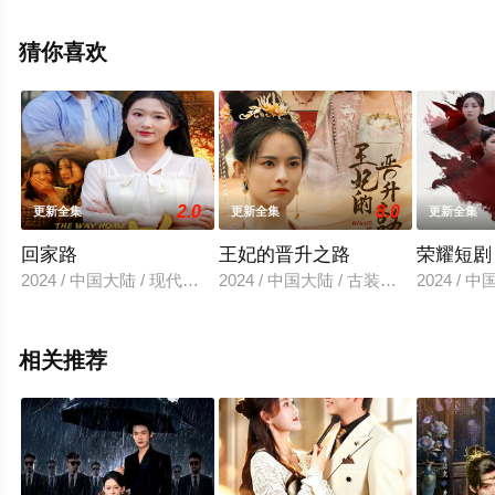
视剧全集就上西瓜影视，热播电视剧提前免费观看，更多
剧情信息可移步至豆瓣电视剧、电视猫或剧情网等平台了
猜你喜欢
解。
2.0
8.0
更新全集
更新全集
更新全集
回家路
王妃的晋升之路
荣耀短剧
2024 / 中国大陆 / 现代都市
2024 / 中国大陆 / 古装仙侠
2024 / 
相关推荐