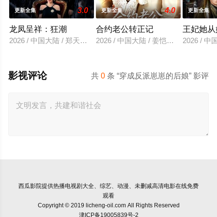
3.0
4.0
更新全集
更新全集
更新全集
龙凤呈祥：狂潮
合约老公转正记
王妃她从
2026 / 中国大陆 / 郑天龙＆汪心宇
2026 / 中国大陆 / 姜恺琳＆王厂
2026 /
影视评论
共
0
条 “穿成反派崽崽的后娘” 影评
西瓜影院
提供热播电视剧大全、综艺、动漫、未删减高清电影在线免费
观看
Copyright © 2019 licheng-oil.com All Rights Reserved
津ICP备19005839号-2