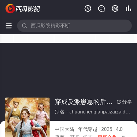






穿成反派崽崽的后娘(全集)
分享

别名：chuanchengfanpaizaizaidehouniang
中国大陆
年代穿越
2025
4.0