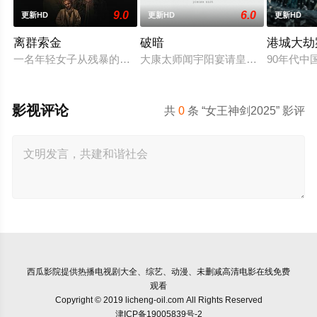
9.0
6.0
更新HD
更新HD
更新HD
离群索金
破暗
港城大劫
一名年轻女子从残暴的亡命团伙手中劫走了一批黄金，一路逃到
大康太师闻宇阳宴请皇上义子神策府
90年代
影视评论
共
0
条 “女王神剑2025” 影评
西瓜影院
提供热播电视剧大全、综艺、动漫、未删减高清电影在线免费
观看
Copyright © 2019 licheng-oil.com All Rights Reserved
津ICP备19005839号-2