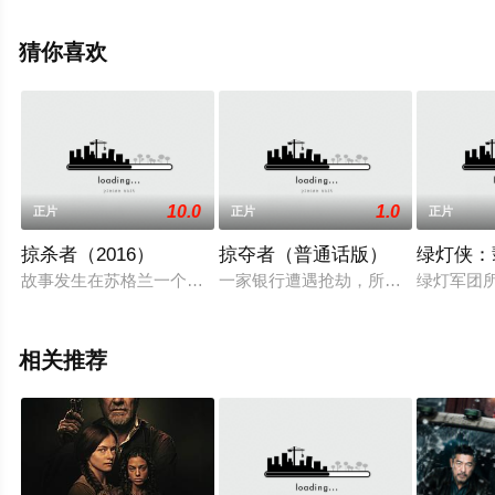
夸尼洛,罗娜·迈特拉,卡特琳娜·杜尔登,Robert,Rhodes,维罗
尼卡·费瑞尔,凯特·尼科尔斯,奥等演员精彩演绎的美国电
猜你喜欢
影，手机免费观看高清无删减完整版电影就上西瓜影视，
更多剧情信息可移步至豆瓣电影、电视猫或剧情网等平台
了解。
10.0
1.0
正片
正片
正片
掠杀者（2016）
掠夺者（普通话版）
绿灯侠：
故事发生在苏格兰一个名叫英维思的偏远宁静小镇。夜幕愈加浓重，年轻
一家银行遭遇抢劫，所有的证据都指向
绿灯军团
相关推荐