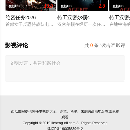
10.0
2.0
更新HD
更新HD
更新HD
绝密任务2026
特工汉密尔顿4
特工汉密
首部女子反恐特战队电影，面对恐怖主义恶势力，“最飒女子反恐
汉密尔顿在经历一次任务的严重后果
在地中海
影视评论
共
0
条 “袭击2” 影评
西瓜影院
提供热播电视剧大全、综艺、动漫、未删减高清电影在线免费
观看
Copyright © 2019 licheng-oil.com All Rights Reserved
津ICP备19005839号-2