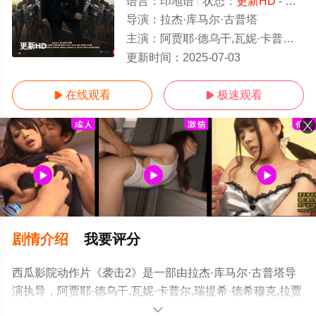
语言：
印地语
状态：
更新HD
- 免费在线观看
导演：
拉杰·库马尔·古普塔
主演：
阿贾耶·德乌干,瓦妮·卡普尔,瑞提希·德希穆克,拉贾特·卡普尔,Neeta,S
更新HD
更新时间：
2025-07-03
在线观看
极速观看


剧情介绍
我要评分
西瓜影院动作片《袭击2》是一部由拉杰·库马尔·古普塔导
演执导，阿贾耶·德乌干,瓦妮·卡普尔,瑞提希·德希穆克,拉贾
特·卡普
