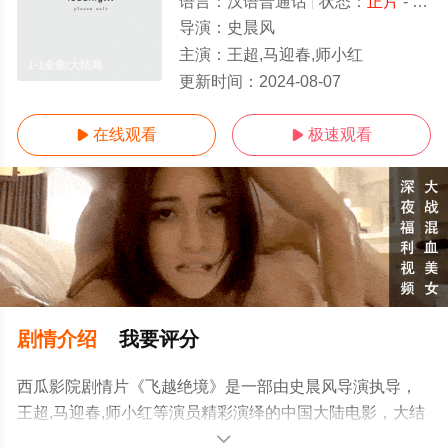
语言：
汉语普通话
状态：
正片
- 免费在线观看
导演：
史晨风
主演：
王超,马迎春,师小红
1-1全集/大结局
更新时间：
2024-08-07
在线观看
极速观看


剧情介绍
我要评分
西瓜影院剧情片《飞越绝境》是一部由史晨风导演执导，
王超,马迎春,师小红等演员精彩演绎的中国大陆电影，大结
局剧情已揭晓（1-1全集），手机免费观看高清无删减完整
