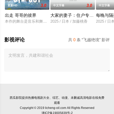
3.0
3.0
更新HD
中文字幕
中文字幕
出走 哥哥的彼界
大家的妻子：住户专用洞口
每晚与隔
本作的舞台是音乐和舞蹈融入生活的冲绳。与母亲朱音、妹妹舞
2025 / 日本 / 加藤桃香
2025 / 
影视评论
共
0
条 “飞越绝境” 影评
西瓜影院
提供热播电视剧大全、综艺、动漫、未删减高清电影在线免费
观看
Copyright © 2019 licheng-oil.com All Rights Reserved
津ICP备19005839号-2