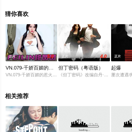
版电影就上西瓜影视，更多剧情信息可移步至豆瓣电影、
电视猫或剧情网等平台了解。
猜你喜欢
5.0
4.0
正片
正片
正片
VN.079-千娇百媚的惹火 周于希dummy
但丁密码（粤语版）
起爆
VN.079-千娇百媚的惹火暂无内容周于希dummy
《但丁密码》改编自丹·布朗2013年
屡次遭遇
相关推荐