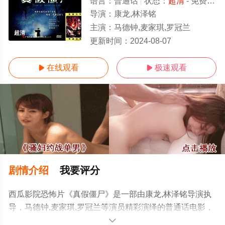
语言：
普通话
状态：
超清
- 免费在线观看
导演：
康龙,林泽铭
主演：
马德钟,麦家琪,罗冠兰
超清
更新时间：
2024-08-07
在线观看
极速观看


剧情介绍
我要评分
西瓜影院恐怖片《真假僵尸》是一部由康龙,林泽铭导演执
导，马德钟,麦家琪,罗冠兰等演员精彩演绎的普通话电影，
手机免费观看高清无删减完整版电影就上西瓜影视，更多
