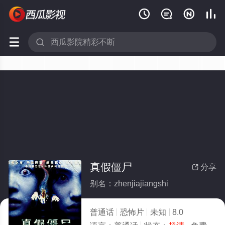






真假僵尸
分享

别名：zhenjiajiangshi
普通话
恐怖片
未知
8.0