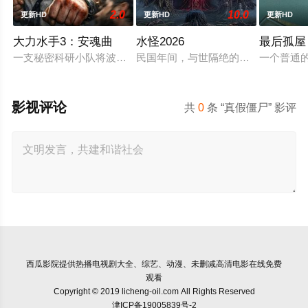
2.0
10.0
更新HD
更新HD
更新HD
大力水手3：安魂曲
水怪2026
最后孤屋
一支秘密科研小队将波派囚禁在地下军事基地，试图驯化并利用
民国年间，与世隔绝的怪水村被湖中
一个普通
影视评论
共
0
条 “真假僵尸” 影评
西瓜影院
提供热播电视剧大全、综艺、动漫、未删减高清电影在线免费
观看
Copyright © 2019 licheng-oil.com All Rights Reserved
津ICP备19005839号-2