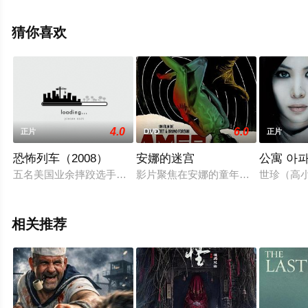
剧情信息可移步至豆瓣电影、电视猫或剧情网等平台了
解。
猜你喜欢
4.0
6.0
正片
DVD
正片
恐怖列车（2008）
安娜的迷宫
公寓 아
五名美国业余摔跤选手艾历克斯（Thora Birch 饰）、托
影片聚焦在安娜的童年、青春以及成
世珍（高
相关推荐